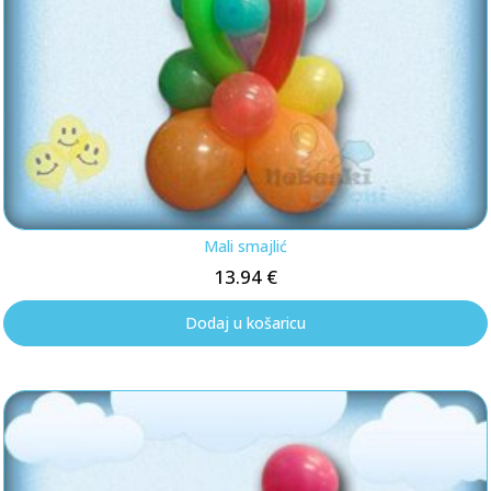
Mali smajlić
13.94
€
Dodaj u košaricu