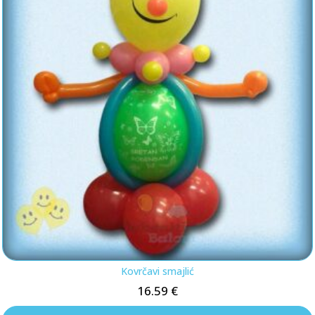
Kovrčavi smajlić
16.59
€