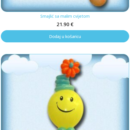
Smajlić sa malim cvijetom
21.90
€
Dodaj u košaricu