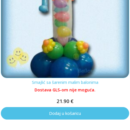
Smajlić sa šarenim malim balonima
Dostava GLS-om nije moguća.
21.90
€
Dodaj u košaricu