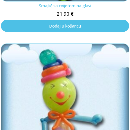
Smajlić sa cvijetom na glavi
21.90
€
Dodaj u košaricu