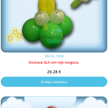
SM-KL 1030
Dostava GLS-om nije moguća.
26.28
€
Dodaj u košaricu