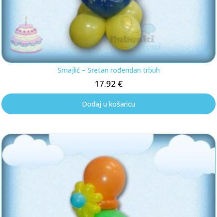
Smajlić – Sretan rođendan trbuh
17.92
€
Dodaj u košaricu