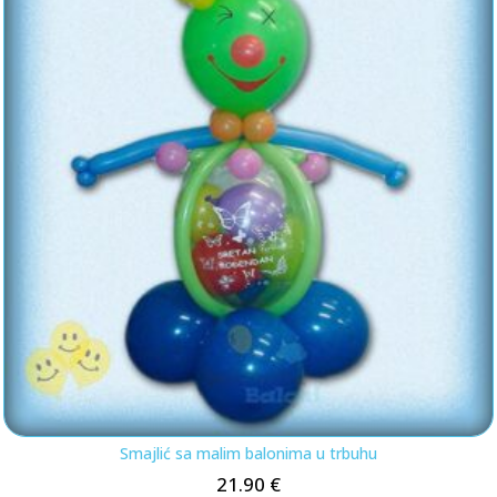
Smajlić sa malim balonima u trbuhu
21.90
€