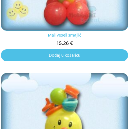
Mali veseli smajlić
15.26
€
Dodaj u košaricu