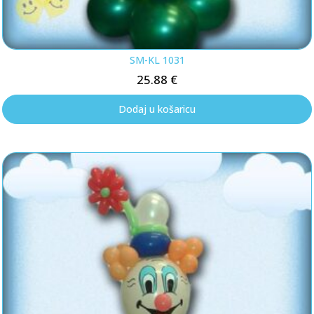
SM-KL 1031
25.88
€
Dodaj u košaricu