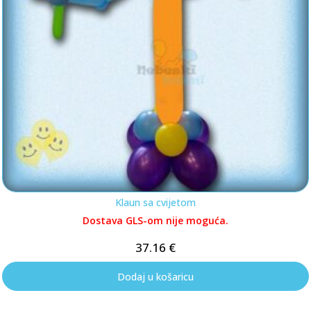
Klaun sa cvijetom
Dostava GLS-om nije moguća.
37.16
€
Dodaj u košaricu