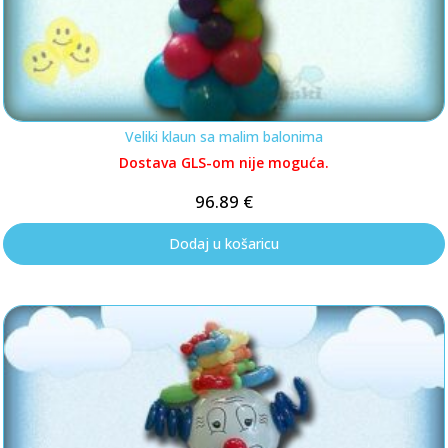
Veliki klaun sa malim balonima
Dostava GLS-om nije moguća.
96.89
€
Dodaj u košaricu