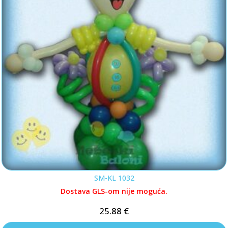
SM-KL 1032
Dostava GLS-om nije moguća.
25.88
€