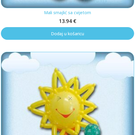
Mali smajlić sa cvijetom
13.94
€
Dodaj u košaricu