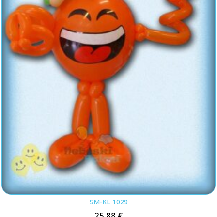
SM-KL 1029
25.88
€