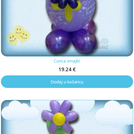
Curica smajlić
19.24
€
Dodaj u košaricu