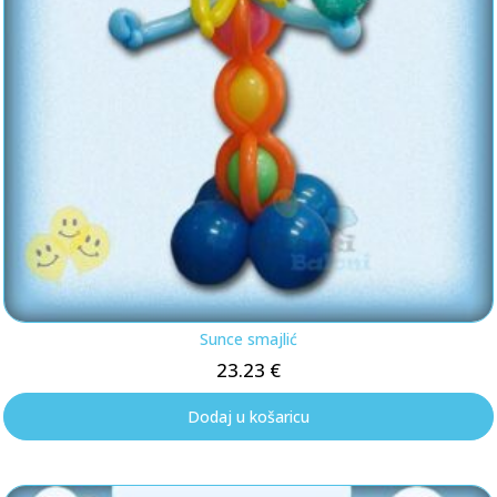
Sunce smajlić
23.23
€
Dodaj u košaricu