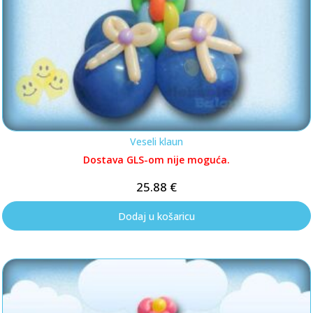
Veseli klaun
Dostava GLS-om nije moguća.
25.88
€
Dodaj u košaricu