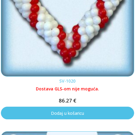
SV-1020
Dostava GLS-om nije moguća.
86.27
€
Dodaj u košaricu