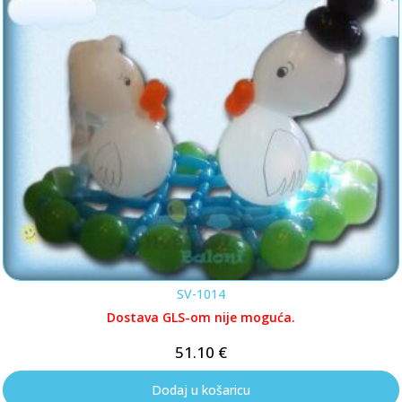
SV-1014
Dostava GLS-om nije moguća.
51.10
€
Dodaj u košaricu