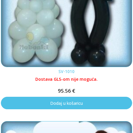
SV-1010
Dostava GLS-om nije moguća.
95.56
€
Dodaj u košaricu