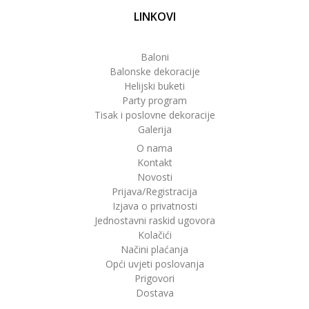
LINKOVI
Baloni
Balonske dekoracije
Helijski buketi
Party program
Tisak i poslovne dekoracije
Galerija
O nama
Kontakt
Novosti
Prijava/Registracija
Izjava o privatnosti
Jednostavni raskid ugovora
Kolačići
Načini plaćanja
Opći uvjeti poslovanja
Prigovori
Dostava