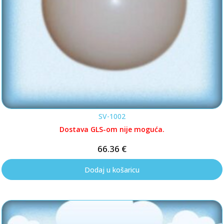
SV-1002
Dostava GLS-om nije moguća.
66.36
€
Dodaj u košaricu