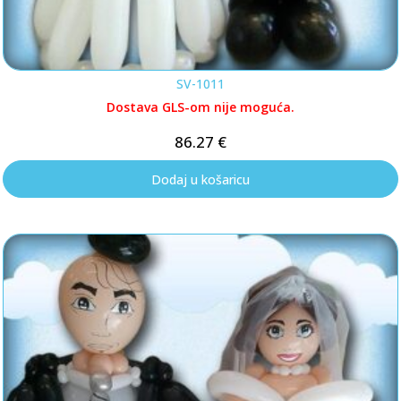
SV-1011
Dostava GLS-om nije moguća.
86.27
€
Dodaj u košaricu