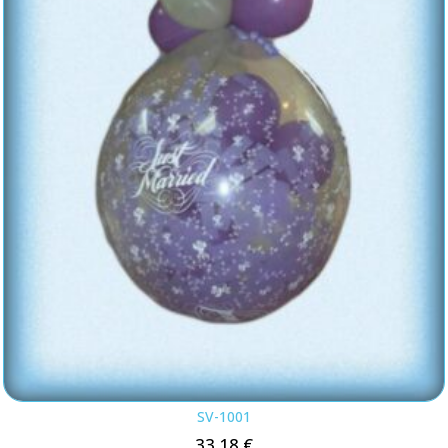
SV-1001
33.18
€