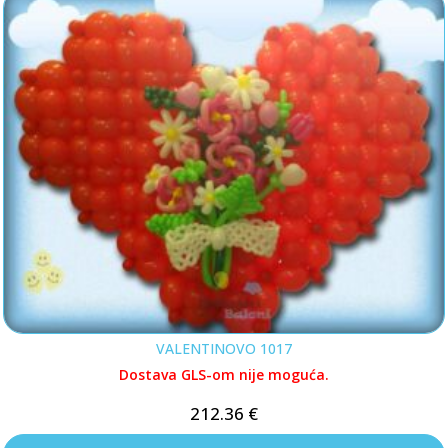
VALENTINOVO 1017
Dostava GLS-om nije moguća.
212.36
€