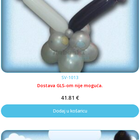
SV-1013
Dostava GLS-om nije moguća.
41.81
€
Dodaj u košaricu