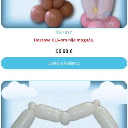
SV-1017
Dostava GLS-om nije moguća.
98.88
€
Dodaj u košaricu