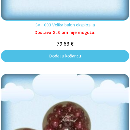
SV-1003 Velika balon eksplozija
Dostava GLS-om nije moguća.
79.63
€
Dodaj u košaricu