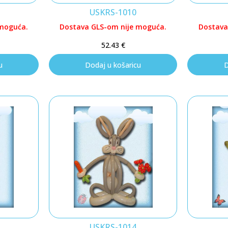
USKRS-1010
 moguća.
Dostava GLS-om nije moguća.
Dostava
52.43
€
u
Dodaj u košaricu
D
USKRS-1014