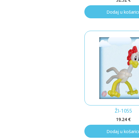
Dodaj u košaric
ŽI-1055
19.24
€
Dodaj u košaric