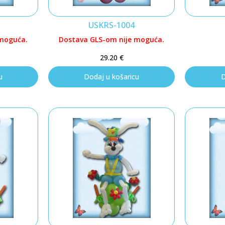
USKRS-1004
 moguća.
Dostava GLS-om nije moguća.
29.20
€
u
Dodaj u košaricu
D