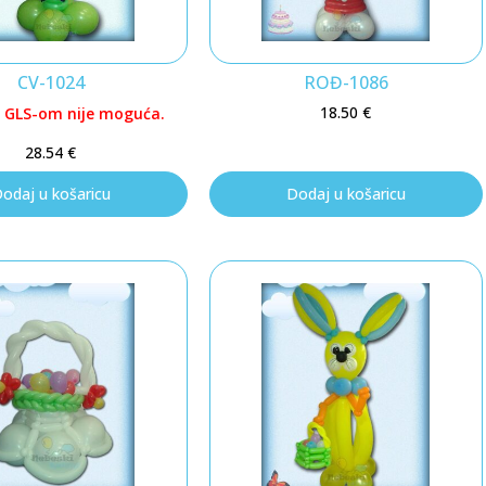
CV-1024
ROĐ-1086
18.50
€
 GLS-om nije moguća.
28.54
€
odaj u košaricu
Dodaj u košaricu