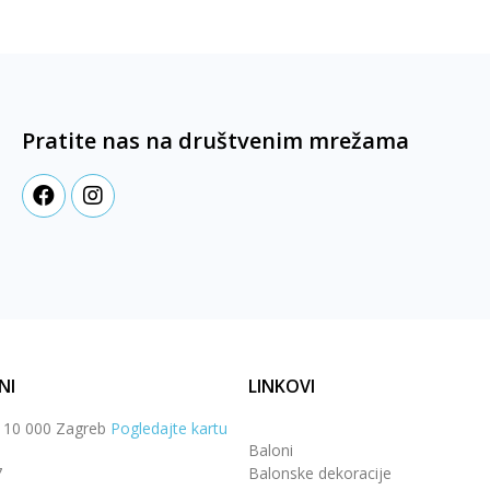
Pratite nas na društvenim mrežama
NI
LINKOVI
, 10 000 Zagreb
Pogledajte kartu
Baloni
7
Balonske dekoracije