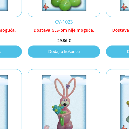
CV-1023
 moguća.
Dostava GLS-om nije moguća.
Dostava
29.86
€
u
Dodaj u košaricu
D