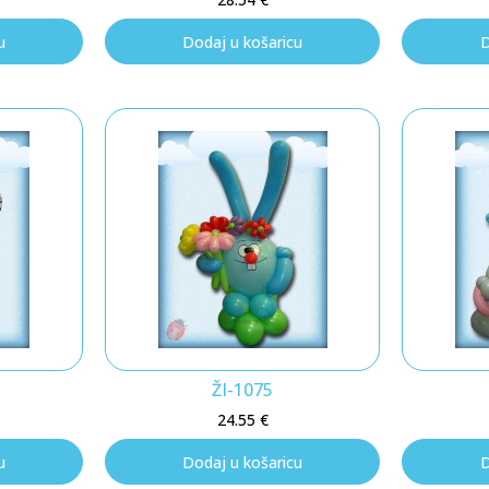
u
Dodaj u košaricu
D
ŽI-1075
24.55
€
u
Dodaj u košaricu
D