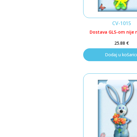
CV-1015
Dostava GLS-om nije
25.88
€
Dodaj u košaric