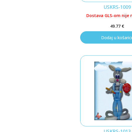
USKRS-1009
Dostava GLS-om nije
49.77
€
Dodaj u košaric
USKRS-1013