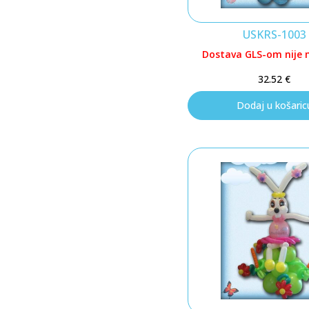
USKRS-1003
Dostava GLS-om nije
32.52
€
Dodaj u košaric