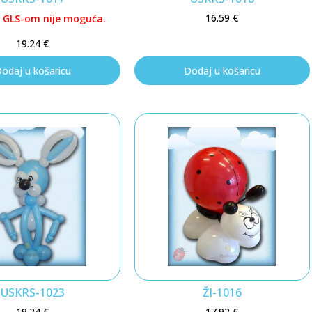
16.59
€
 GLS-om nije moguća.
19.24
€
odaj u košaricu
Dodaj u košaricu
USKRS-1023
ŽI-1016
19.24
€
17.92
€