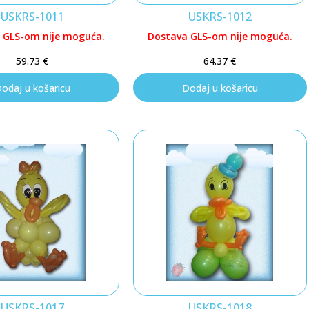
USKRS-1011
USKRS-1012
 GLS-om nije moguća.
Dostava GLS-om nije moguća.
59.73
€
64.37
€
odaj u košaricu
Dodaj u košaricu
USKRS-1017
USKRS-1018