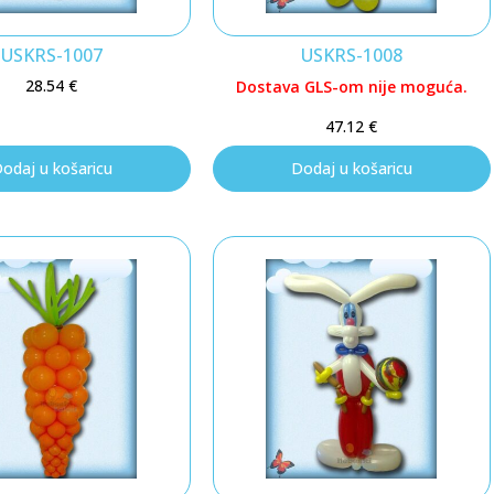
USKRS-1007
USKRS-1008
28.54
€
Dostava GLS-om nije moguća.
47.12
€
odaj u košaricu
Dodaj u košaricu