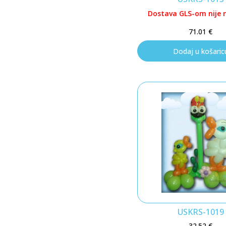
Dostava GLS-om nije
71.01
€
Dodaj u košaric
USKRS-1019
32.52
€