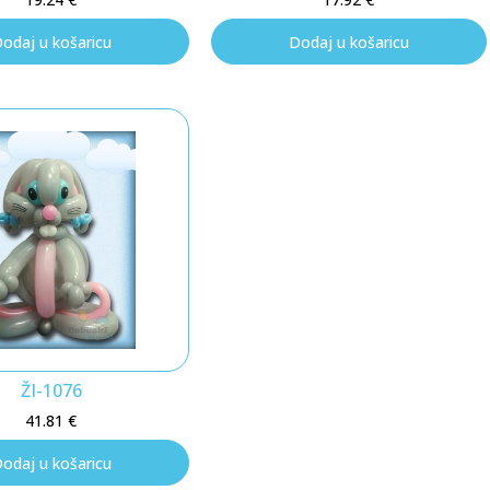
odaj u košaricu
Dodaj u košaricu
ŽI-1076
41.81
€
odaj u košaricu