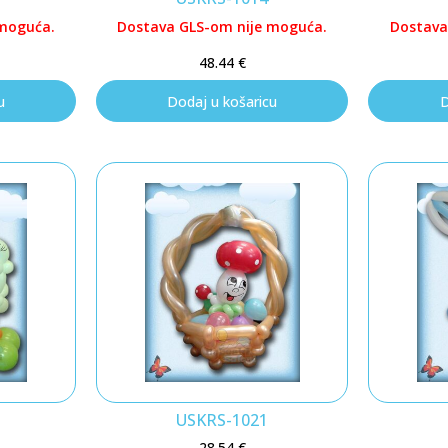
 moguća.
Dostava GLS-om nije moguća.
Dostava
48.44
€
u
Dodaj u košaricu
D
USKRS-1021
28.54
€