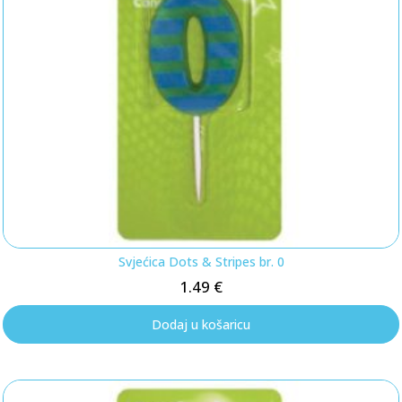
Svjećica Dots & Stripes br. 0
1.49
€
Dodaj u košaricu