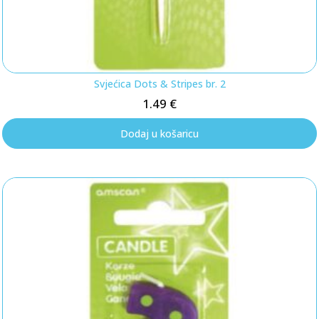
Svjećica Dots & Stripes br. 2
1.49
€
Dodaj u košaricu