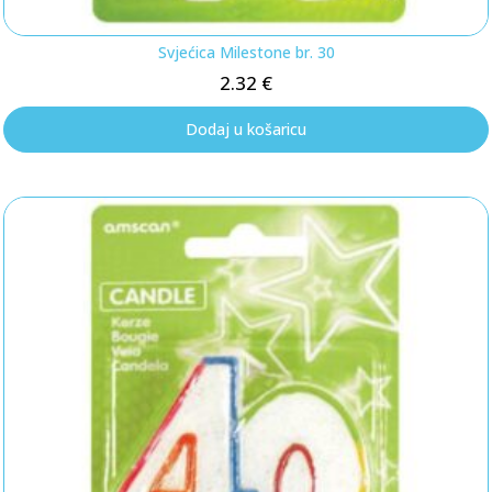
Svjećica Milestone br. 30
2.32
€
Dodaj u košaricu