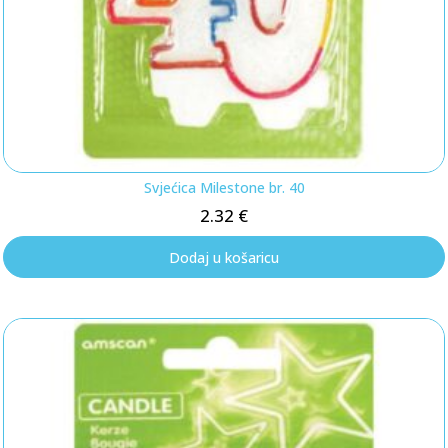
Svjećica Milestone br. 40
2.32
€
Dodaj u košaricu