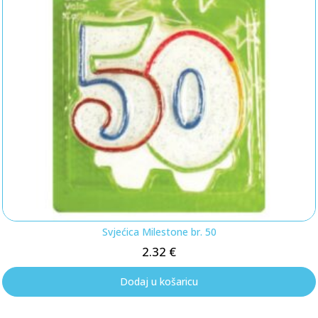
Svjećica Milestone br. 50
2.32
€
Dodaj u košaricu