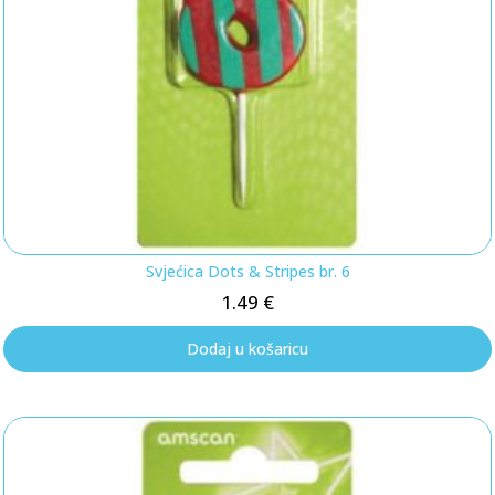
Svjećica Dots & Stripes br. 6
1.49
€
Dodaj u košaricu