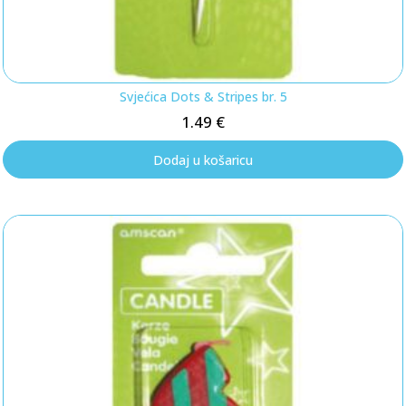
Svjećica Dots & Stripes br. 5
1.49
€
Dodaj u košaricu