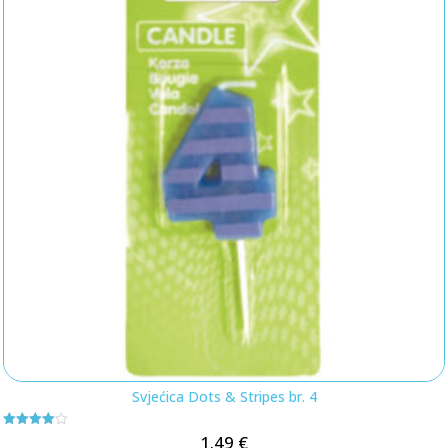
Svjećica Dots & Stripes br. 4
Ocjenjeno
1.49
€