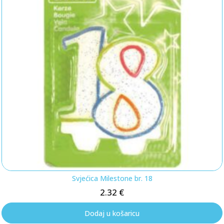
Svjećica Milestone br. 18
2.32
€
Dodaj u košaricu