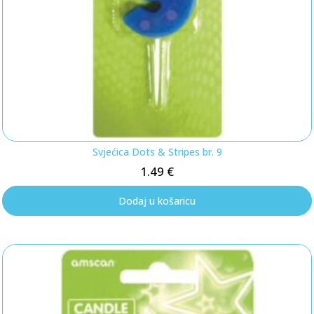
Svjećica Dots & Stripes br. 9
1.49
€
Dodaj u košaricu