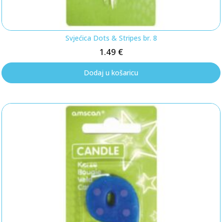
Svjećica Dots & Stripes br. 8
1.49
€
Dodaj u košaricu