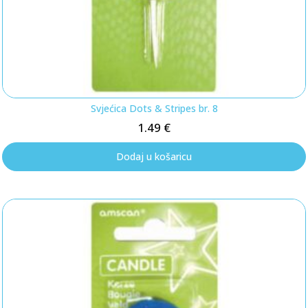
Svjećica Dots & Stripes br. 8
1.49
€
Dodaj u košaricu