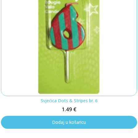
Svjećica Dots & Stripes br. 6
1.49
€
Dodaj u košaricu