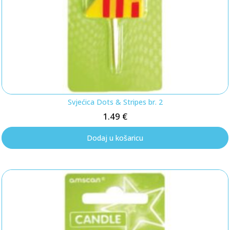
Svjećica Dots & Stripes br. 2
1.49
€
Dodaj u košaricu