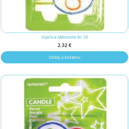
Svjećica Milestone br. 18
2.32
€
Dodaj u košaricu