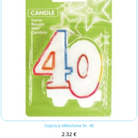
Svjećica Milestone br. 40
2.32
€