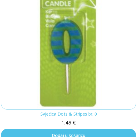
Svjećica Dots & Stripes br. 0
1.49
€
Dodaj u košaricu