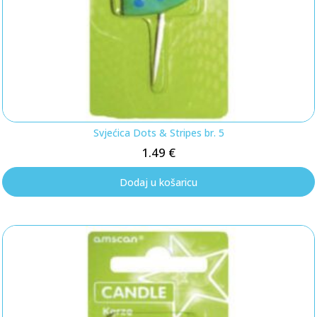
Svjećica Dots & Stripes br. 5
1.49
€
Dodaj u košaricu