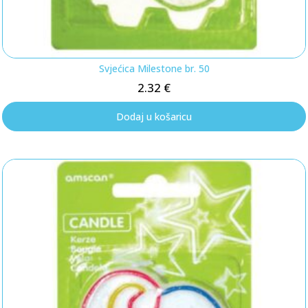
Svjećica Milestone br. 50
2.32
€
Dodaj u košaricu