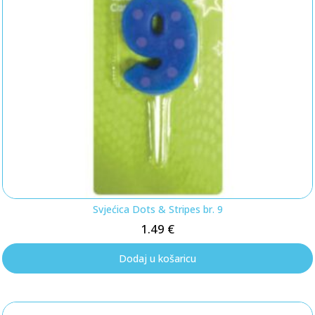
Svjećica Dots & Stripes br. 9
1.49
€
Dodaj u košaricu