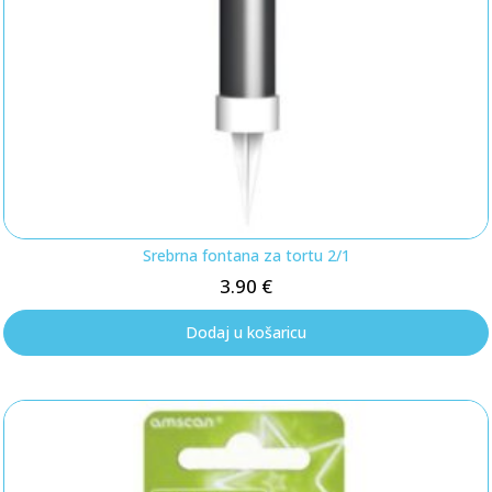
Srebrna fontana za tortu 2/1
3.90
€
Dodaj u košaricu