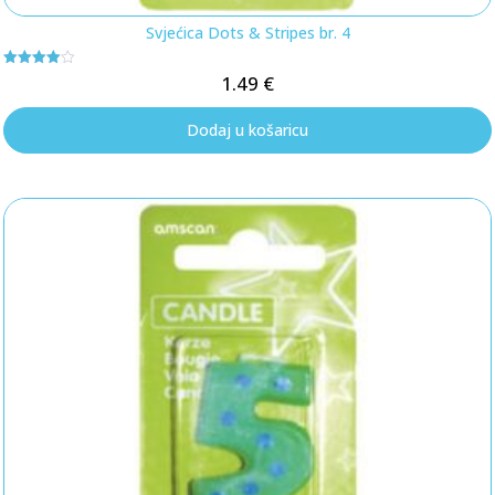
Svjećica Dots & Stripes br. 4
Ocjenjeno
1.49
€
4
od 5
Dodaj u košaricu