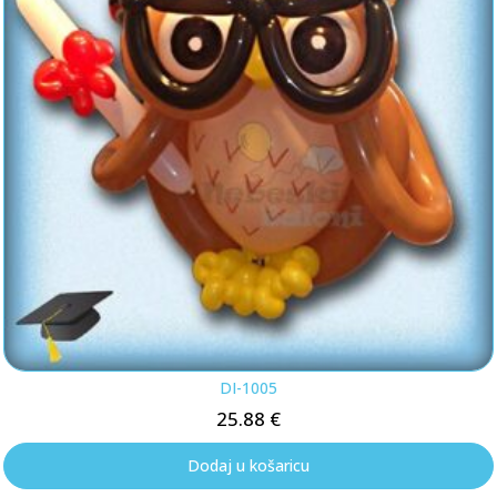
DI-1005
25.88
€
Dodaj u košaricu