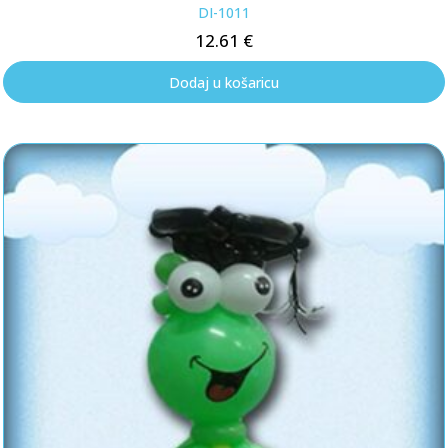
DI-1011
12.61
€
Dodaj u košaricu