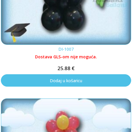
DI-1007
Dostava GLS-om nije moguća.
25.88
€
Dodaj u košaricu