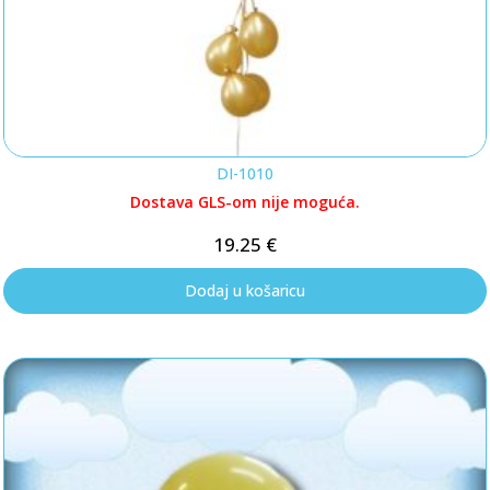
DI-1010
Dostava GLS-om nije moguća.
19.25
€
Dodaj u košaricu