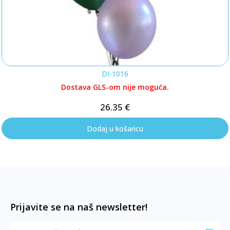
DI-1016
Dostava GLS-om nije moguća.
26.35
€
Dodaj u košaricu
Prijavite se na naš newsletter!