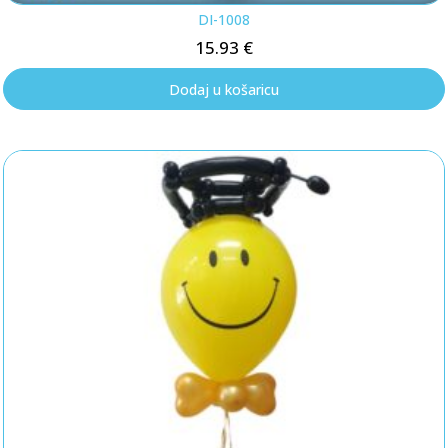
DI-1008
15.93
€
Dodaj u košaricu