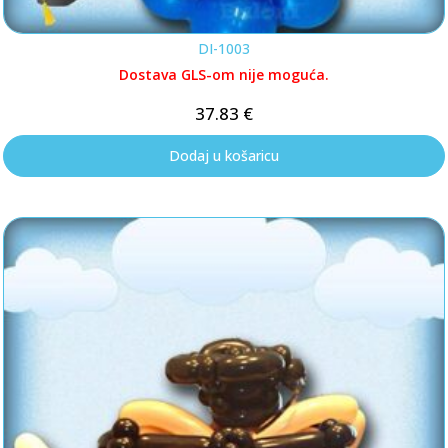
DI-1003
Dostava GLS-om nije moguća.
37.83
€
Dodaj u košaricu