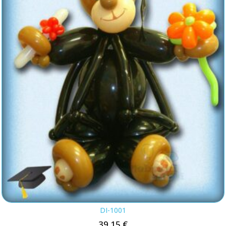
DI-1001
39.15
€