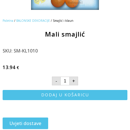
Početna
/
BALONSKE DEKORACIJE
/ Smajlić i klaun
Mali smajlić
SKU: SM-KL1010
13.94
€
-
+
DODAJ U KOŠARICU
Uvjeti dostave