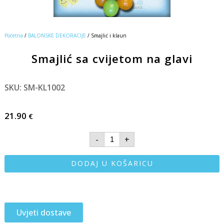
Početna
/
BALONSKE DEKORACIJE
/ Smajlić i klaun
Smajlić sa cvijetom na glavi
SKU: SM-KL1002
21.90
€
-
+
DODAJ U KOŠARICU
Uvjeti dostave