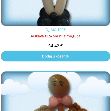
DJ-MO 1003
Dostava GLS-om nije moguća.
54.42
€
Dodaj u košaricu