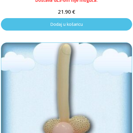
Dostava GLS-om nije moguća.
21.90
€
Dodaj u košaricu