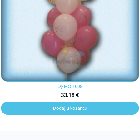
DJ-MO 1008
33.18
€
Dodaj u košaricu