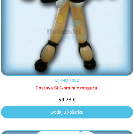
DJ-MO 1002
Dostava GLS-om nije moguća.
59.73
€
Dodaj u košaricu