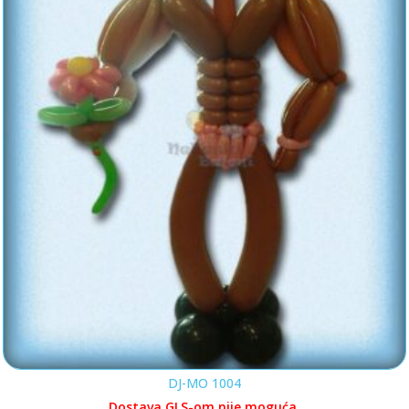
DJ-MO 1004
Dostava GLS-om nije moguća.