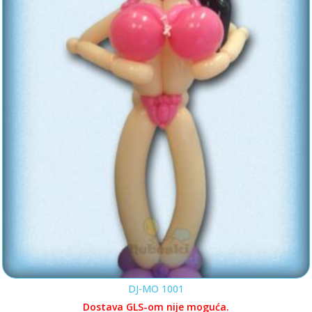
DJ-MO 1001
Dostava GLS-om nije moguća.