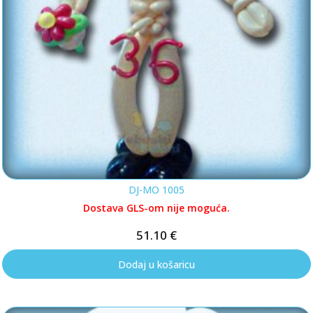
DJ-MO 1005
Dostava GLS-om nije moguća.
51.10
€
Dodaj u košaricu