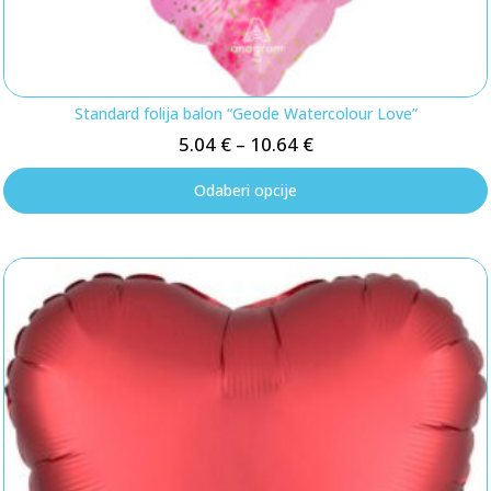
Standard folija balon “Geode Watercolour Love”
5.04
€
–
10.64
€
Odaberi opcije