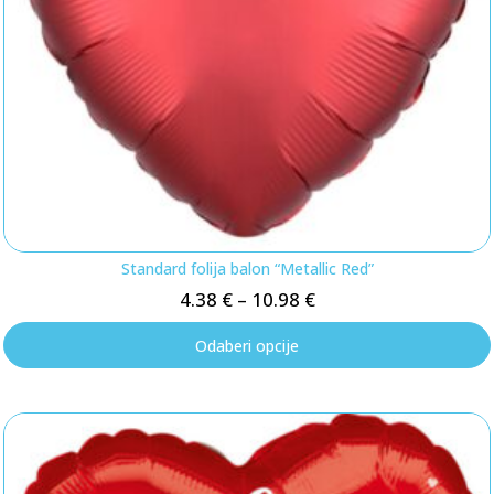
Standard folija balon “Metallic Red”
4.38
€
–
10.98
€
Odaberi opcije