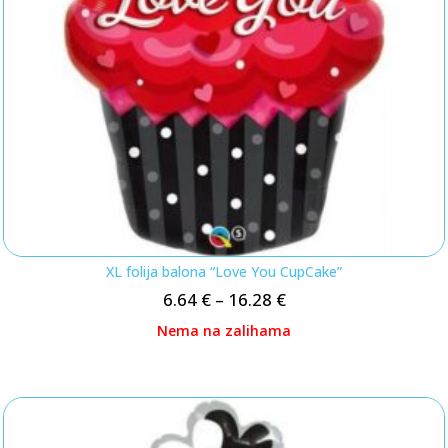
XL folija balona “Love You CupCake”
6.64
€
–
16.28
€
Nema na zalihama