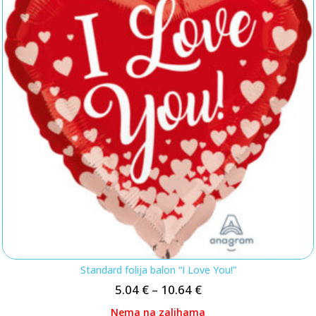
Standard folija balon “I Love You!”
5.04
€
–
10.64
€
Nema na zalihama