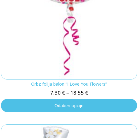
Orbz folija balon “I Love You Flowers”
7.30
€
–
18.55
€
Odaberi opcije