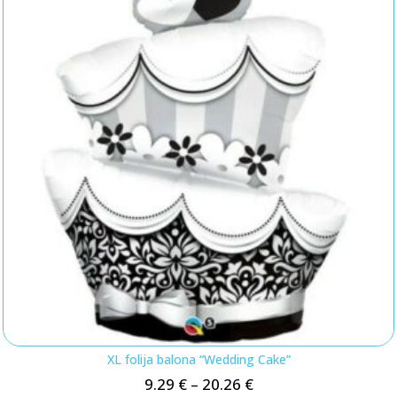
XL folija balona “Wedding Cake”
9.29
€
–
20.26
€