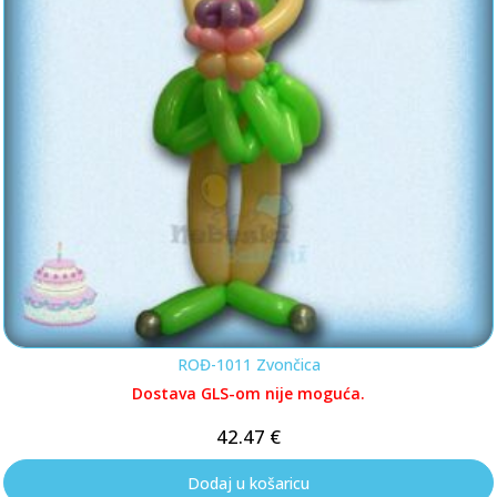
ROĐ-1011 Zvončica
Dostava GLS-om nije moguća.
42.47
€
Dodaj u košaricu