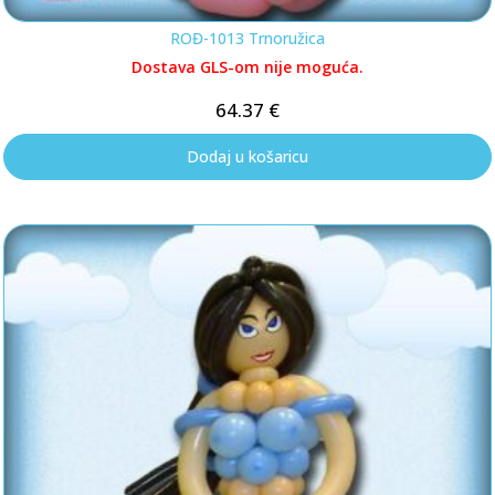
ROĐ-1013 Trnoružica
Dostava GLS-om nije moguća.
64.37
€
Dodaj u košaricu