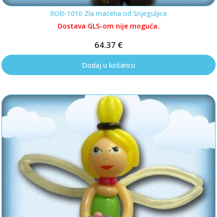
ROĐ-1010 Zla maćeha od Snjeguljice
Dostava GLS-om nije moguća.
64.37
€
Dodaj u košaricu