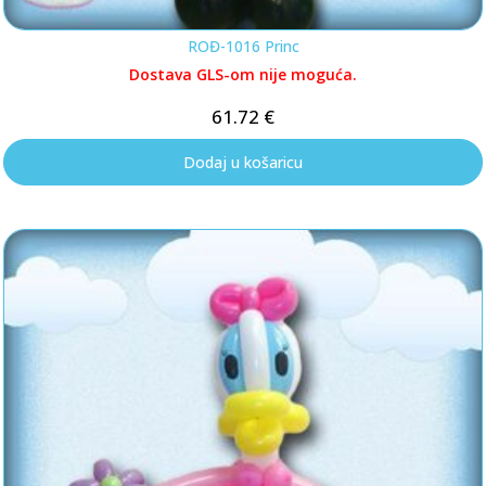
ROĐ-1016 Princ
Dostava GLS-om nije moguća.
61.72
€
Dodaj u košaricu