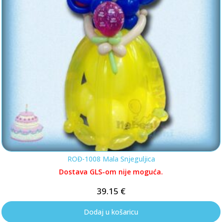
ROĐ-1008 Mala Snjeguljica
Dostava GLS-om nije moguća.
39.15
€
Dodaj u košaricu