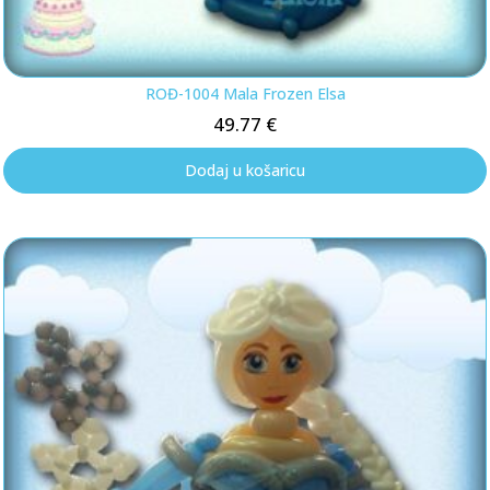
ROĐ-1004 Mala Frozen Elsa
49.77
€
Dodaj u košaricu