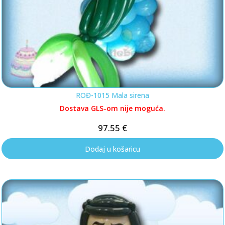
ROĐ-1015 Mala sirena
Dostava GLS-om nije moguća.
97.55
€
Dodaj u košaricu