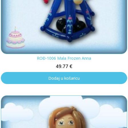
ROĐ-1006 Mala Frozen Anna
49.77
€
Dodaj u košaricu