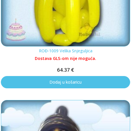
ROĐ-1009 Velika Snjeguljica
Dostava GLS-om nije moguća.
64.37
€
Dodaj u košaricu