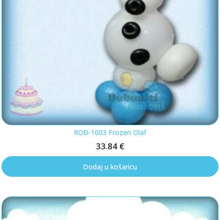
ROĐ-1003 Frozen Olaf
33.84
€
Dodaj u košaricu