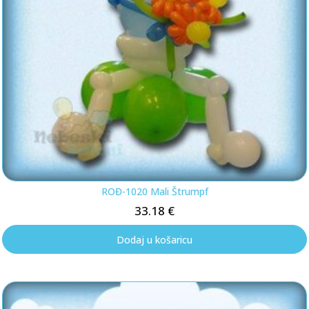
ROĐ-1020 Mali Štrumpf
33.18
€
Dodaj u košaricu