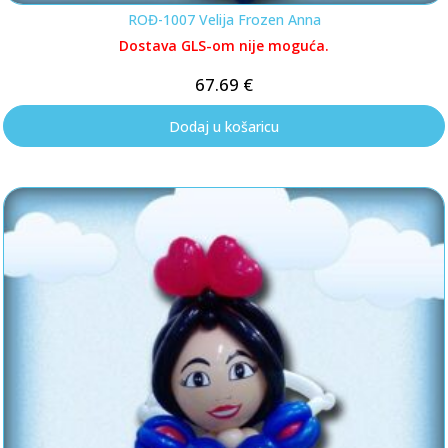
ROĐ-1007 Velija Frozen Anna
Dostava GLS-om nije moguća.
67.69
€
Dodaj u košaricu