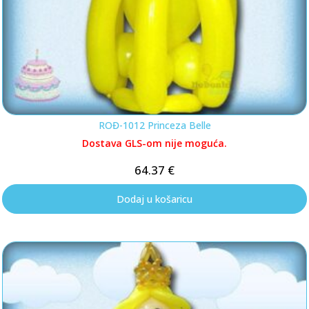
ROĐ-1012 Princeza Belle
Dostava GLS-om nije moguća.
64.37
€
Dodaj u košaricu