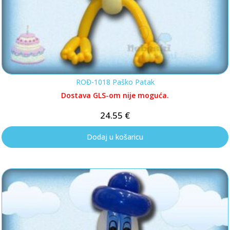
ROĐ-1018 Paško Patak
Dostava GLS-om nije moguća.
24.55
€
Dodaj u košaricu