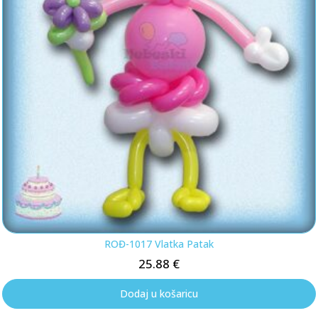
ROĐ-1017 Vlatka Patak
25.88
€
Dodaj u košaricu