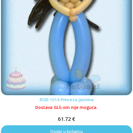
ROĐ-1014 Princeza Jasmina
Dostava GLS-om nije moguća.
61.72
€
Dodaj u košaricu