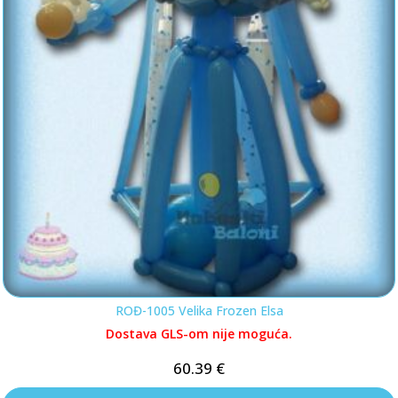
ROĐ-1005 Velika Frozen Elsa
Dostava GLS-om nije moguća.
60.39
€