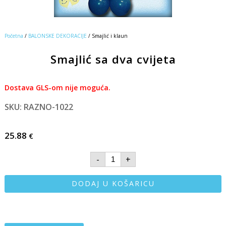
Početna
/
BALONSKE DEKORACIJE
/ Smajlić i klaun
Smajlić sa dva cvijeta
Dostava GLS-om nije moguća.
SKU: RAZNO-1022
25.88
€
-
+
DODAJ U KOŠARICU