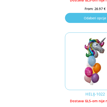
Dostava GLS-om nije
From:
26.97
€
Odaberi opcije
HELIJ-1022
Dostava GLS-om nije