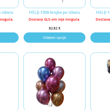
o izboru
HELIJ-1006 brojke po izboru
HELIJ-1
 moguća.
Dostava GLS-om nije moguća.
Dostava
82.82
€
Odaberi opcije