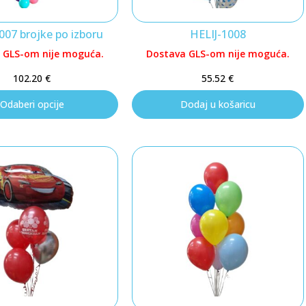
007 brojke po izboru
HELIJ-1008
 GLS-om nije moguća.
Dostava GLS-om nije moguća.
102.20
€
55.52
€
Odaberi opcije
Dodaj u košaricu