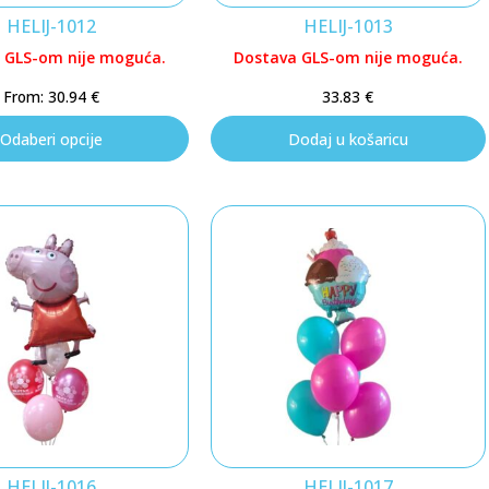
HELIJ-1012
HELIJ-1013
 GLS-om nije moguća.
Dostava GLS-om nije moguća.
From:
30.94
€
33.83
€
Odaberi opcije
Dodaj u košaricu
HELIJ-1016
HELIJ-1017