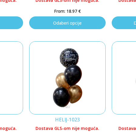
 moguća.
Dostava GLS-om nije moguća.
Dostava
From:
18.97
€
Odaberi opcije
D
HELIJ-1023
 moguća.
Dostava GLS-om nije moguća.
Dostava