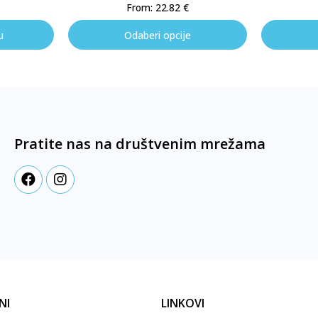
From:
22.82
€
u
Odaberi opcije
Pratite nas na društvenim mrežama
NI
LINKOVI