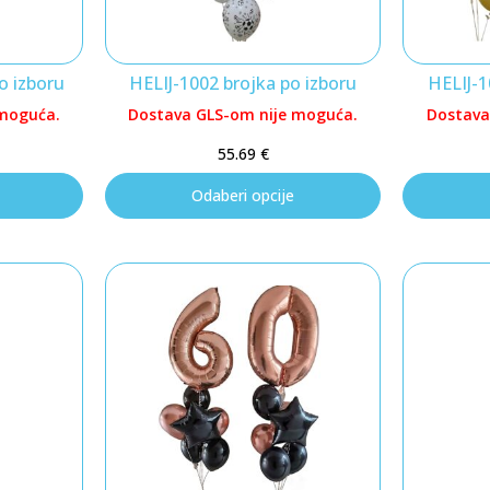
o izboru
HELIJ-1002 brojka po izboru
HELIJ-1
 moguća.
Dostava GLS-om nije moguća.
Dostava
55.69
€
Odaberi opcije