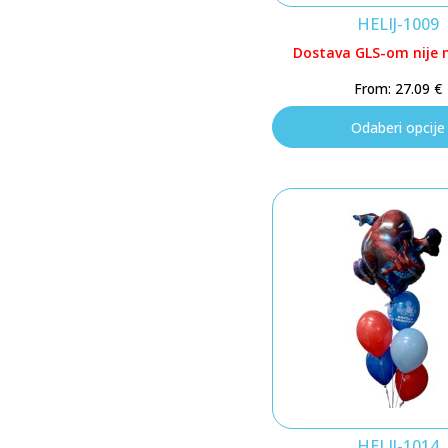
HELIJ-1009
Dostava GLS-om nije
From:
27.09
€
Odaberi opcije
HELIJ-1014