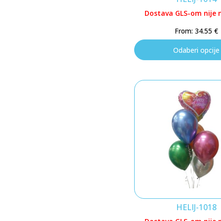
Dostava GLS-om nije
From:
34.55
€
Odaberi opcije
HELIJ-1018