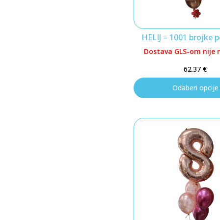
HELIJ – 1001 brojke p
Dostava GLS-om nije
62.37
€
Odaberi opcije