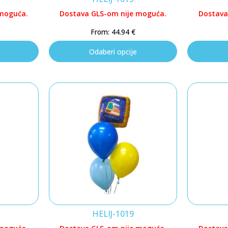
 moguća.
Dostava GLS-om nije moguća.
Dostava
From:
44.94
€
Odaberi opcije
HELIJ-1019