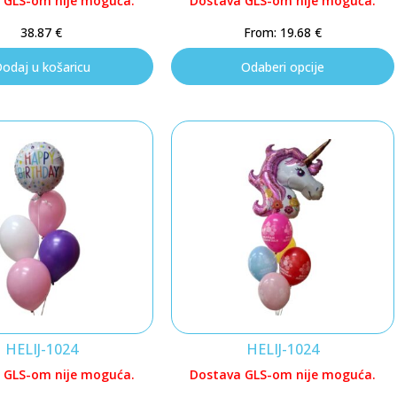
 GLS-om nije moguća.
Dostava GLS-om nije moguća.
38.87
€
From:
19.68
€
odaj u košaricu
Odaberi opcije
HELIJ-1024
HELIJ-1024
 GLS-om nije moguća.
Dostava GLS-om nije moguća.