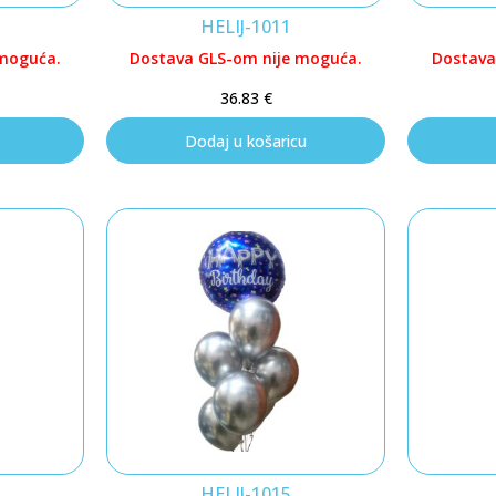
HELIJ-1011
 moguća.
Dostava GLS-om nije moguća.
Dostava
36.83
€
Dodaj u košaricu
HELIJ-1015