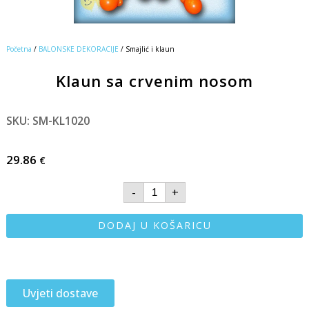
Početna
/
BALONSKE DEKORACIJE
/ Smajlić i klaun
Klaun sa crvenim nosom
SKU: SM-KL1020
29.86
€
-
+
DODAJ U KOŠARICU
Uvjeti dostave