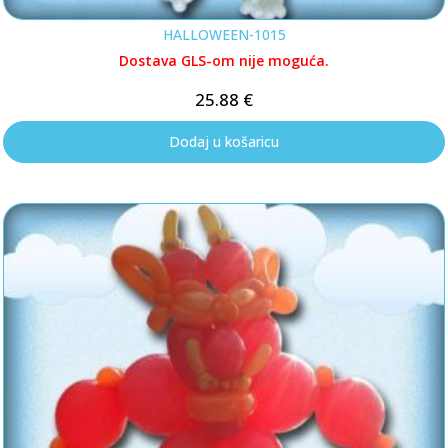
HALLOWEEN-1015
Dostava GLS-om nije moguća.
25.88
€
Dodaj u košaricu