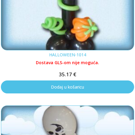
HALLOWEEN-1014
Dostava GLS-om nije moguća.
35.17
€
Dodaj u košaricu