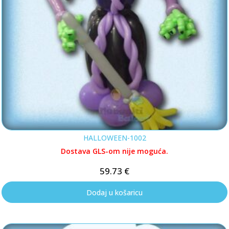
HALLOWEEN-1002
Dostava GLS-om nije moguća.
59.73
€
Dodaj u košaricu