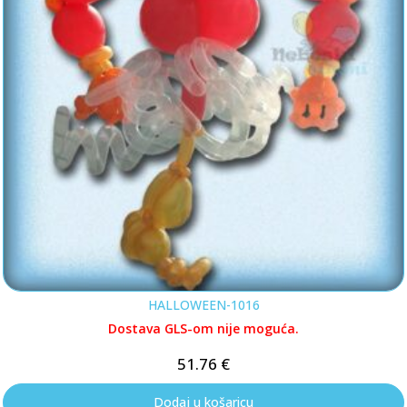
HALLOWEEN-1016
Dostava GLS-om nije moguća.
51.76
€
Dodaj u košaricu