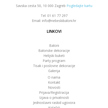
Savska cesta 50, 10 000 Zagreb
Pogledajte kartu
Tel: 01 61 77 297
Email: info@nebeskibaloni.hr
LINKOVI
Baloni
Balonske dekoracije
Helijski buketi
Party program
Tisak i poslovne dekoracije
Galerija
O nama
Kontakt
Novosti
Prijava/Registracija
Izjava o privatnosti
Jednostavni raskid ugovora
Kolačići