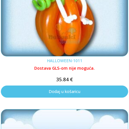
HALLOWEEN-1011
Dostava GLS-om nije moguća.
35.84
€
Dodaj u košaricu