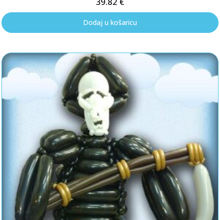
39.82
€
Dodaj u košaricu