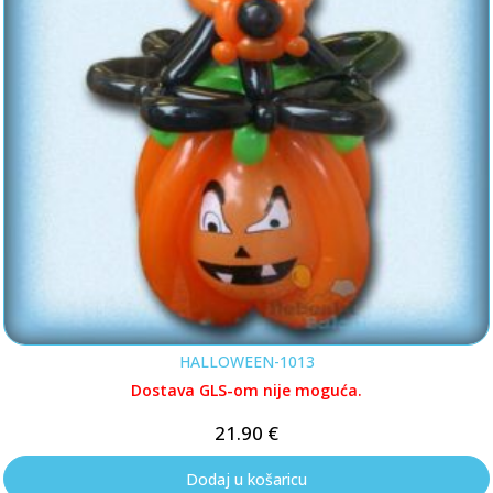
HALLOWEEN-1013
Dostava GLS-om nije moguća.
21.90
€
Dodaj u košaricu