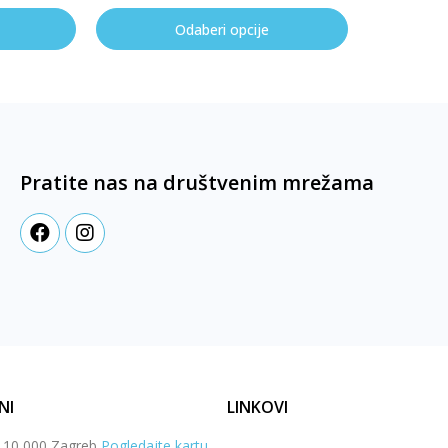
Odaberi opcije
Pratite nas na društvenim mrežama
NI
LINKOVI
, 10 000 Zagreb
Pogledajte kartu