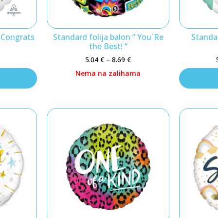
” Congrats
Standard folija balon ” You`Re
Standar
the Best! “
5.04
€
–
8.69
€
Nema na zalihama