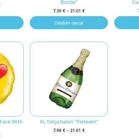
Bottle”
Co
€
7.30
€
–
21.01
€
Odaberi opcije
 Face With
XL folija balon “Perlwein”
7.96
€
–
21.01
€
€