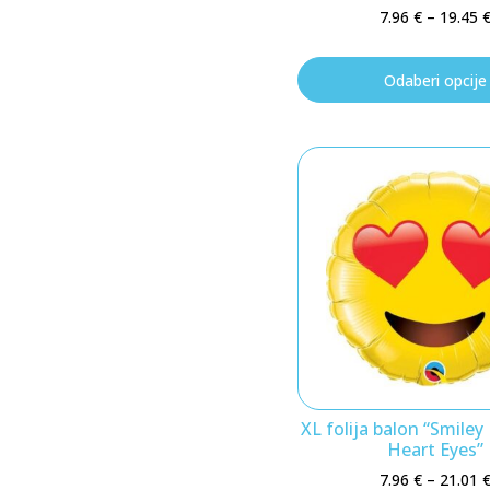
7.96
€
–
19.45
Odaberi opcije
XL folija balon “Smiley
Heart Eyes”
7.96
€
–
21.01