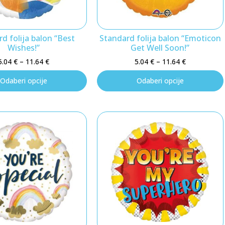
d folija balon “Best
Standard folija balon “Emoticon
Wishes!”
Get Well Soon!”
5.04
€
–
11.64
€
5.04
€
–
11.64
€
Odaberi opcije
Odaberi opcije