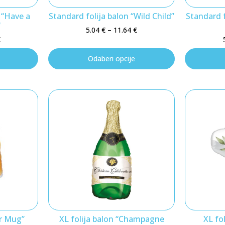
 “Have a
Standard folija balon “Wild Child”
Standard f
“
5.04
€
–
11.64
€
€
Odaberi opcije
er Mug”
XL folija balon “Champagne
XL fol