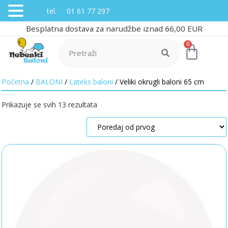
tel. 01 61 77 297
Besplatna dostava za narudžbe iznad 66,00 EUR
0
Početna
/
BALONI
/
Lateks baloni
/ Veliki okrugli baloni 65 cm
Prikazuje se svih 13 rezultata