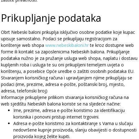
Prikupljanje podataka
Obrt Nebeski baloni prikuplja isključivo osobne podatke koje kupac
upisuje samostalno. Podaci se prikupljaju registracijom za
korištenje web shopa
www.nebeskibaloni.hr
te kroz dostupne web
forme ili kontakt sa zaposlenicima Nebeskih balona. Prikupljanje
podataka nužno je za pružanje usluga web shopa, naplatu i dostavu
kupljenih roba i usluga te su oni prikupljeni temeljem uvjeta o
korištenju,
a posebice Op
ć
e uredbe o zaštiti osobnih podataka EU.
Stvaranjem korisničkog računa i upravljanjem njime prikupljaju se
podaci (ime, prezime, adresa e-pošte, poštanski broj, mjesto,
adresa, telefonski broj)
Informacije prikupljene prilikom stvaranja korisničkog računa na
web sjedištu Nebeskih balona koriste se na sljedeće načine:
Ime, prezime, adresa e-pošte koristimo za identifikaciju
korisnika i ponovni pristup internet trgovini.
Adresa e-pošte koristimo za kontaktiranje s Vama u slučaju
nedovršene kupnje proizvoda, slanju obavijesti o dostupnosti
proizvoda kojeg želite kupiti.