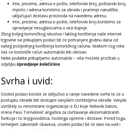
Ime, prezime, adresa e-pošte, telefonski broj, poštanski broj,
mjesto i adresa koristimo za obradu i praćenje narudžbe,
uključujući dostavu proizvoda na navedenu adresu.
Ime, prezime, adresa e-pošte, telefonski broj koristimo za
upravljanje nesuglasicama u vezi kupnje.
Zbog boljeg korisničkog iskustva i lakšeg korištenja naše internet
trgovine svi prikupljeni podaci bit će pohranjeni godinu dana od
vašeg posljednjeg korištenja korisničkog računa. Istekom tog roka
Vaš će korisnički račun automatski biti obrisan.
Neke podatke prikupljamo automatski – više možete pročitati u
odjeljku
Upravljanje kolačićima
Svrha i uvid:
Osobni podaci koriste se isključivo u ranije navedene svrhe te će u
postupku obrade biti dostupni vanjskim izvršiteljima obrade. Vanjski
izvršitelji su renomirane organizacije iz EU koje Nebeski baloni,
vl.Ana Paus Tomašević angažira za izvršavanje eksternaliziranih
funkcija i to knjigovodstva, hostinga opreme i dostave. Pored toga,
temeljem zakonskih obaveza, osobni podaci bit će dani na uvid i