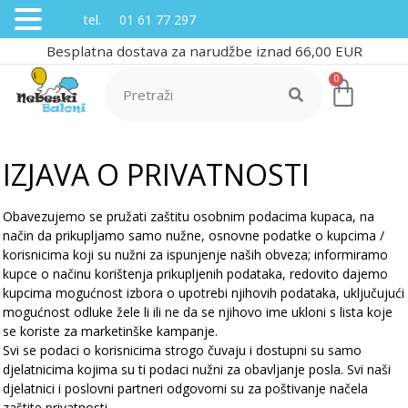
tel. 01 61 77 297
Besplatna dostava za narudžbe iznad 66,00 EUR
0
IZJAVA O PRIVATNOSTI
Obavezujemo se pružati zaštitu osobnim podacima kupaca, na
način da prikupljamo samo nužne, osnovne podatke o kupcima /
korisnicima koji su nužni za ispunjenje naših obveza; informiramo
kupce o načinu korištenja prikupljenih podataka, redovito dajemo
kupcima mogućnost izbora o upotrebi njihovih podataka, uključujući
mogućnost odluke žele li ili ne da se njihovo ime ukloni s lista koje
se koriste za marketinške kampanje.
Svi se podaci o korisnicima strogo čuvaju i dostupni su samo
djelatnicima kojima su ti podaci nužni za obavljanje posla. Svi naši
djelatnici i poslovni partneri odgovorni su za poštivanje načela
zaštite privatnosti.