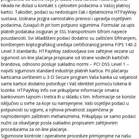
nikada ne dolazi u kontakt s cjelovitim podacima o Vašoj platnoj
kartici. Također, podaci su nedostupni čak i djelatnicima HTPayWay
sustava. Izolirana jezgra samostalno prenosi i upravlja osjetljivim
podacima, čuvajući ih pri tom potpuno sigurnima.
Formular za upis
platnih podataka osiguran je SSL transportnom šifrom najveće
pouzdanosti. Svi skladišteni podaci dodatno su zaštićeni šifriranjem,
korištenjem kriptografskog uređaja certificiranog prema FIPS 140-2
Level 3 standardu. HTPayWay zadovoljava sve zahtjeve vezane uz
sigurnost on-line plaćanja propisane od strane vodećih kartičnih
brandova, odnosno posluje sukladno normi – PCI DSS Level 1 –
najviši sigurnosni standard industrije platnih kartica. Pri plaćanju
karticama uvrštenim u 3-D Secure program Vaša banka uz valjanost
same kartice dodatno potvrđuje i Vaš identitet pomoću tokena ili
lozinke.
HTPayWay Info sve prikupljene informacije smatra
bankovnom tajnom i tretira ih u skladu s tim. Informacije se koriste
isključivo u svrhe za koje su namijenjene. Vaši osjetljivi podaci u
potpunosti su sigurni, a njihova privatnost zajamčena je
najmodernijim zaštitnim mehanizmima. Prikupljaju se samo podaci
nužni za obavljanje posla sukladno propisanim zahtjevnim
procedurama za on-line plaćanje.
Sigurnosne kontrole i operativne procedure primijenjene na našu