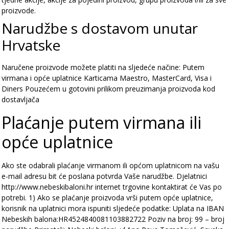
proizvode.
Narudžbe s dostavom unutar
Hrvatske
Naručene proizvode možete platiti na sljedeće načine:
Putem
virmana i opće uplatnice
Karticama Maestro, MasterCard, Visa i
Diners
Pouzećem u gotovini prilikom preuzimanja proizvoda kod
dostavljača
Plaćanje putem virmana ili
opće uplatnice
Ako ste odabrali plaćanje virmanom ili općom uplatnicom na vašu
e-mail adresu bit će poslana potvrda Vaše narudžbe. Djelatnici
http://www.nebeskibaloni.hr internet trgovine kontaktirat će Vas po
potrebi.
1) Ako se plaćanje proizvoda vrši putem opće uplatnice,
korisnik na uplatnici mora ispuniti sljedeće podatke:
Uplata na IBAN
Nebeskih balona:HR4524840081103882722
Poziv na broj: 99 – broj