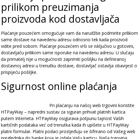
prilikom preuzimanja
proizvoda kod dostavljača
Plaćanje pouzećem omogućuje vam da narudžbe podmirite prilikom
same dostave na navedenu adresu odnosno tek kada proizvod
vidite pred sobom. Plaćanje pouzećem vrši se isključivo u gotovini,
dostavljaču prilikom same isporuke na navedenu adresu. U slučaju
da primatelj nije u mogućnosti zaprimiti pošiljku na definiranoj
dostavnoj adresi u trenutku dostave, dostavljač ostavlja obavijest o
prispijeću pošiljke.
Sigurnost online plaćanja
Pri plaćanju na našoj web trgovini koristite
HTPayWay – napredni sustav za siguran prihvat platnih kartica
putem Interneta.
HTPayWay osigurava potpunu tajnost Vaših
kartičnih podataka već od trenutka kada ih upišete u HTPayWay
platni formular. Platni podaci prosljeđuju se šifrirano od Vašeg web
preglednika do banke koja je izdala Vašu karticu. Naša trgovina