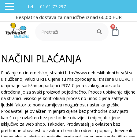
tel. 01 61 77 297
Besplatna dostava za narudžbe iznad 66,00 EUR
0
NAČINI PLAĆANJA
Plaćanje na internetskoj stranici http://www.nebeskibaloni.hr vrši se
u službenoj valuti u RH. Cijene su maloprodajne, izražene u EURO i
u njima je sadržan pripadajući PDV. Cijena svakog proizvoda
određena je za svaki proizvod pojedinačno. Proces upisivanja cijene
na stranicu visoko je kontrolirani proces no unos cijena zahtjeva
ljudski faktor te podrazumijeva mogućnost nastanka greške.
Prodavatelj je ovlašten mijenjati cijene bez prethodne obavijesti
kao što je ovlašten bez prethodne obavijesti mijenjati cijene
isključivo za web shop. Također, Prodavatelj je ovlašten bez
prethodne obavijesti u svakom trenutku odrediti popust, dnevne ili
tjedne akcije, akcije za pojedini proizvod, grupu proizvoda i/ili za sve