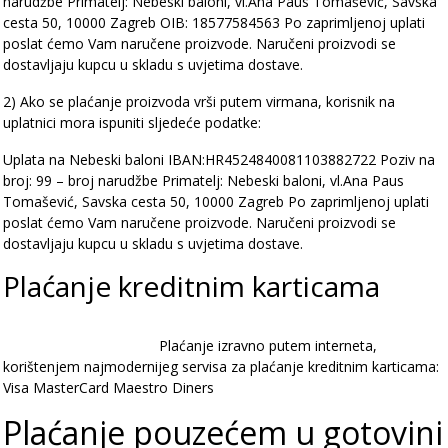
narudžbe
Primatelj: Nebeski baloni, vl.Ana Paus Tomašević, Savska
cesta 50, 10000 Zagreb
OIB: 18577584563
Po zaprimljenoj uplati
poslat ćemo Vam naručene proizvode.
Naručeni proizvodi se
dostavljaju kupcu u skladu s uvjetima dostave.
2) Ako se plaćanje proizvoda vrši putem virmana, korisnik na
uplatnici mora ispuniti sljedeće podatke:
Uplata na Nebeski baloni IBAN:HR4524840081103882722
Poziv na
broj: 99 – broj narudžbe
Primatelj: Nebeski baloni, vl.Ana Paus
Tomašević, Savska cesta 50, 10000 Zagreb
Po zaprimljenoj uplati
poslat ćemo Vam naručene proizvode.
Naručeni proizvodi se
dostavljaju kupcu u skladu s uvjetima dostave.
Plaćanje kreditnim karticama
Plaćanje izravno putem interneta,
korištenjem najmodernijeg servisa za plaćanje kreditnim karticama:
Visa
MasterCard
Maestro
Diners
Plaćanje pouzećem u gotovini