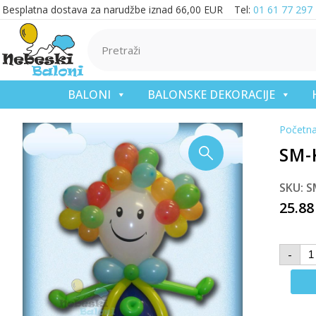
Besplatna dostava za narudžbe iznad 66,00 EUR Tel:
01 61 77 297
BALONI
BALONSKE DEKORACIJE
Početn
SM-
SKU: S
25.8
-