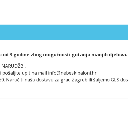
u od 3 godine zbog mogućnosti gutanja manjih djelova.
po NARUDŽBI.
i pošaljite upit na mail info@nebeskibaloni.hr
 50. Naručiti našu dostavu za grad Zagreb ili šaljemo GLS d