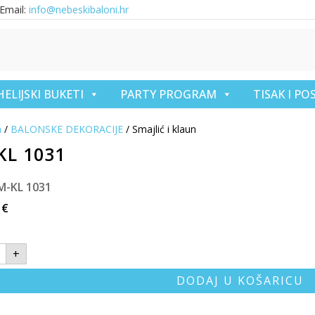
Email:
info@nebeskibaloni.hr
HELIJSKI BUKETI
PARTY PROGRAM
TISAK I P
a
/
BALONSKE DEKORACIJE
/ Smajlić i klaun
KL 1031
M-KL 1031
8
€
+
DODAJ U KOŠARICU