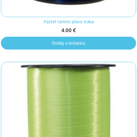
Pastel tamno plava traka
4.00
€
Dodaj u košaricu