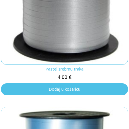
Pastel srebrnu traka
4.00
€
Dodaj u košaricu