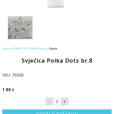
Početna
/
PARTY PROGRAM
/
Svjećice
/ Brojke
Svjećica Polka Dots br.8
SKU: 76008
1.80
€
-
+
DODAJ U KOŠARICU