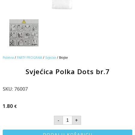
Početna
/
PARTY PROGRAM
/
Svjećice
/ Brojke
Svjećica Polka Dots br.7
SKU: 76007
1.80
€
-
+
DODAJ U KOŠARICU