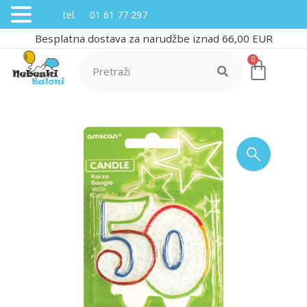
tel. 01 61 77 297
Besplatna dostava za narudžbe iznad 66,00 EUR
0