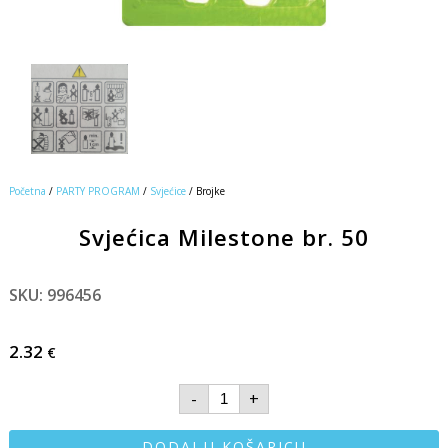
Početna
/
PARTY PROGRAM
/
Svjećice
/ Brojke
Svjećica Milestone br. 50
SKU: 996456
2.32
€
-
+
DODAJ U KOŠARICU