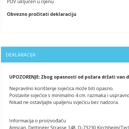
PDV uključen u cijenu.
Obvezno pročitati deklaraciju
DEKLARACIJA
UPOZORENJE: Zbog opasnosti od požara držati van do
Nepravilno korištenje svjećica može biti opasno.
Postavite svjećice s minimalno 4 cm. razmaka i uspravno
Nikad ne ostavljajte upaljenu svjećicu bez nadzora.
Informacija o proizvođaču
Amscan, Dettinger Strasse 148, D-73230 Kirchheim/Te