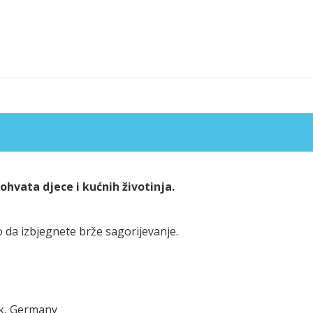
hvata djece i kućnih životinja.
 da izbjegnete brže sagorijevanje.
ck, Germany