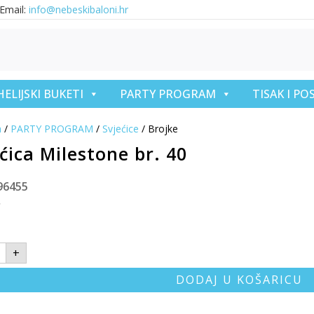
Email:
info@nebeskibaloni.hr
HELIJSKI BUKETI
PARTY PROGRAM
TISAK I P
a
/
PARTY PROGRAM
/
Svjećice
/ Brojke
ćica Milestone br. 40
96455
€
+
DODAJ U KOŠARICU