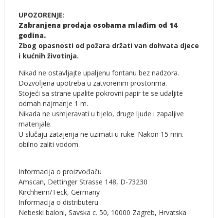
UPOZORENJE:
Zabranjena prodaja osobama mlađim od 14
godina.
Zbog opasnosti od požara držati van dohvata djece
i kućnih životinja.
Nikad ne ostavljajte upaljenu fontanu bez nadzora.
Dozvoljena upotreba u zatvorenim prostorima.
Stojeći sa strane upalite pokrovni papir te se udaljite
odmah najmanje 1 m.
Nikada ne usmjeravati u tijelo, druge ljude i zapaljive
materijale.
U slučaju zatajenja ne uzimati u ruke. Nakon 15 min.
obilno zaliti vodom.
Informacija o proizvođaču
Amscan, Dettinger Strasse 148, D-73230
Kirchheim/Teck, Germany
Informacija o distributeru
Nebeski baloni, Savska c. 50, 10000 Zagreb, Hrvatska