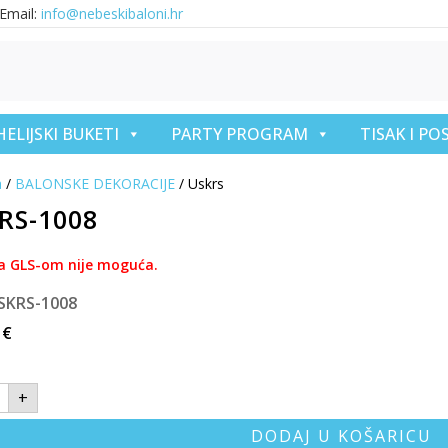
Email:
info@nebeskibaloni.hr
HELIJSKI BUKETI
PARTY PROGRAM
TISAK I P
a
/
BALONSKE DEKORACIJE
/ Uskrs
RS-1008
a GLS-om nije moguća.
SKRS-1008
2
€
+
DODAJ U KOŠARICU