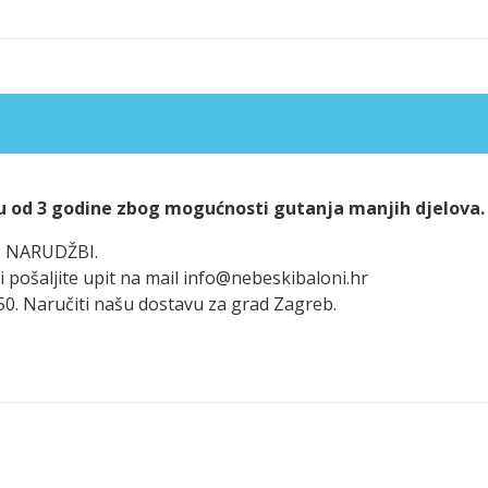
u od 3 godine zbog mogućnosti gutanja manjih djelova.
po NARUDŽBI.
i pošaljite upit na mail info@nebeskibaloni.hr
50. Naručiti našu dostavu za grad Zagreb.