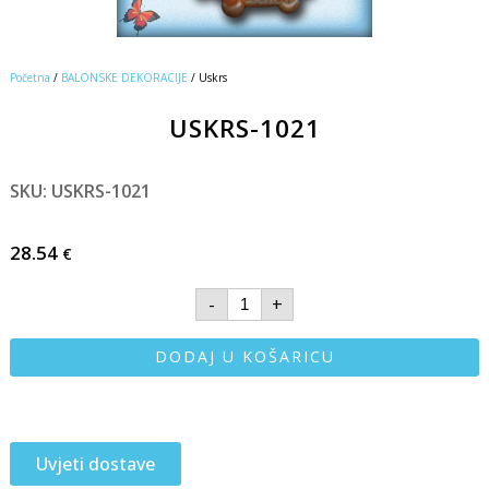
Početna
/
BALONSKE DEKORACIJE
/ Uskrs
USKRS-1021
SKU: USKRS-1021
28.54
€
-
+
DODAJ U KOŠARICU
Uvjeti dostave