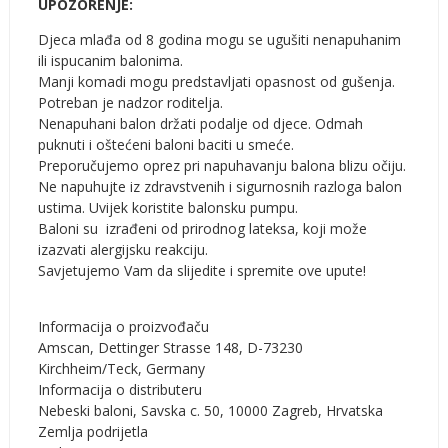
UPOZORENJE:
Djeca mlađa od 8 godina mogu se ugušiti nenapuhanim
ili ispucanim balonima.
Manji komadi mogu predstavljati opasnost od gušenja.
Potreban je nadzor roditelja.
Nenapuhani balon držati podalje od djece. Odmah
puknuti i oštećeni baloni baciti u smeće.
Preporučujemo oprez pri napuhavanju balona blizu očiju.
Ne napuhujte iz zdravstvenih i sigurnosnih razloga balon
ustima. Uvijek koristite balonsku pumpu.
Baloni su izrađeni od prirodnog lateksa, koji može
izazvati alergijsku reakciju.
Savjetujemo Vam da slijedite i spremite ove upute!
Informacija o proizvođaču
Amscan, Dettinger Strasse 148, D-73230
Kirchheim/Teck, Germany
Informacija o distributeru
Nebeski baloni, Savska c. 50, 10000 Zagreb, Hrvatska
Zemlja podrijetla