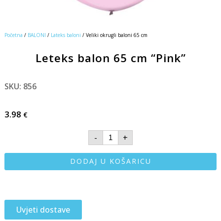
Početna
/
BALONI
/
Lateks baloni
/ Veliki okrugli baloni 65 cm
Leteks balon 65 cm “Pink”
SKU: 856
3.98
€
-
+
DODAJ U KOŠARICU
Uvjeti dostave