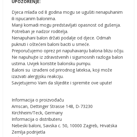
UPOZORENJE:
Djeca mlađa od 8 godina mogu se ugušiti nenapuhanim
ili ispucanim balonima.
Manji komadi mogu predstavljati opasnost od gušenja.
Potreban je nadzor roditelja.
Nenapuhani balon držati podalje od djece. Odmah
puknuti i oštećeni baloni baciti u smeće.
Preporučujemo oprez pri napuhavanju balona blizu očiju.
Ne napuhujte iz zdravstvenih i sigurnosnih razloga balon
ustima. Uvijek koristite balonsku pumpu.
Baloni su izrađeni od prirodnog lateksa, koji može
izazvati alergijsku reakciju.
Savjetujemo Vam da slijedite i spremite ove upute!
Informacija o proizvođaču
Amscan, Dettinger Strasse 148, D-73230
Kirchheim/Teck, Germany
Informacija o distributeru
Nebeski baloni, Savska c. 50, 10000 Zagreb, Hrvatska
Zemlja podrijetla