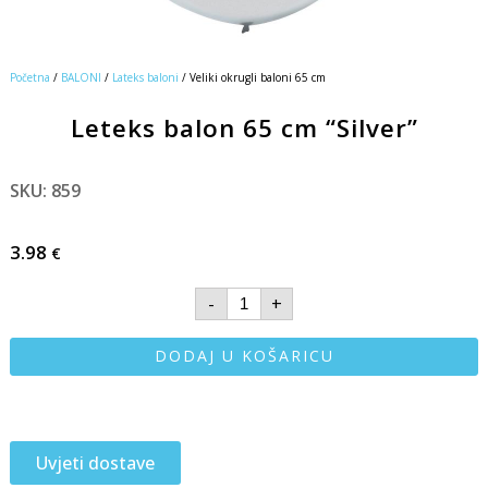
Početna
/
BALONI
/
Lateks baloni
/ Veliki okrugli baloni 65 cm
Leteks balon 65 cm “Silver”
SKU: 859
3.98
€
-
+
DODAJ U KOŠARICU
Uvjeti dostave