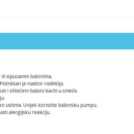
ili ispucanim balonima.
otreban je nadzor roditelja.
i i oštećeni baloni baciti u smeće.
ju.
on ustima. Uvijek koristite balonsku pumpu.
ati alergijsku reakciju.