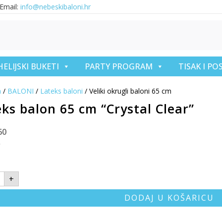
Email:
info@nebeskibaloni.hr
HELIJSKI BUKETI
PARTY PROGRAM
TISAK I P
a
/
BALONI
/
Lateks baloni
/ Veliki okrugli baloni 65 cm
ks balon 65 cm “Crystal Clear”
60
€
+
DODAJ U KOŠARICU