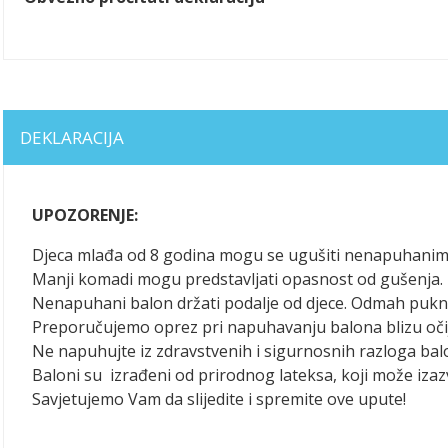
DEKLARACIJA
UPOZORENJE:
Djeca mlađa od 8 godina mogu se ugušiti nenapuhanim 
Manji komadi mogu predstavljati opasnost od gušenja. P
Nenapuhani balon držati podalje od djece. Odmah puknut
Preporučujemo oprez pri napuhavanju balona blizu oči
Ne napuhujte iz zdravstvenih i sigurnosnih razloga bal
Baloni su izrađeni od prirodnog lateksa, koji može izazv
Savjetujemo Vam da slijedite i spremite ove upute!