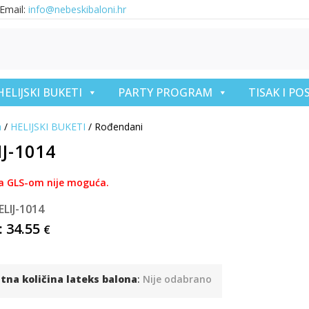
Email:
info@nebeskibaloni.hr
HELIJSKI BUKETI
PARTY PROGRAM
TISAK I P
a
/
HELIJSKI BUKETI
/ Rođendani
IJ-1014
a GLS-om nije moguća.
ELIJ-1014
:
34.55
€
tna količina lateks balona
:
Nije odabrano