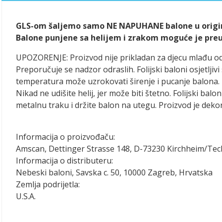
GLS-om šaljemo samo NE NAPUHANE balone u origin
Balone punjene sa helijem i zrakom moguće je preuze
UPOZORENJE: Proizvod nije prikladan za djecu mlađu o
Preporučuje se nadzor odraslih. Folijski baloni osjetlj
temperatura može uzrokovati širenje i pucanje balona. 
Nikad ne udišite helij, jer može biti štetno. Folijski balo
metalnu traku i držite balon na utegu. Proizvod je dekora
Informacija o proizvođaču:
Amscan, Dettinger Strasse 148, D-73230 Kirchheim/Te
Informacija o distributeru:
Nebeski baloni, Savska c. 50, 10000 Zagreb, Hrvatska
Zemlja podrijetla:
U.S.A.