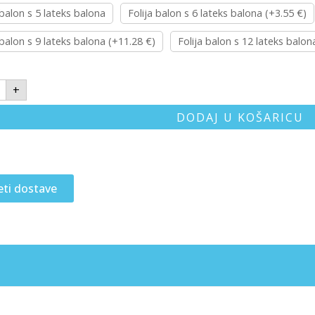
 balon s 5 lateks balona
Folija balon s 6 lateks balona (+3.55 €)
 balon s 9 lateks balona (+11.28 €)
Folija balon s 12 lateks balon
+
DODAJ U KOŠARICU
eti dostave