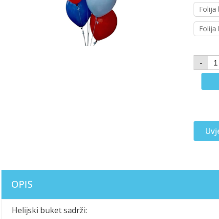
Folija
Folija
-
Uvj
OPIS
Helijski buket sadrži: