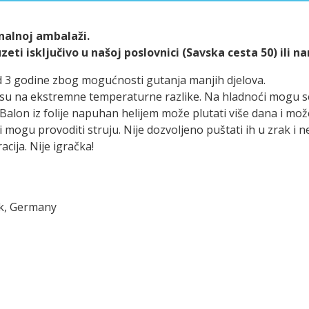
alnoj ambalaži.
ti isključivo u našoj poslovnici (Savska cesta 50) ili n
d 3 godine zbog mogućnosti gutanja manjih djelova.
ivi su na ekstremne temperaturne razlike. Na hladnoći mogu 
Balon iz folije napuhan helijem može plutati više dana i mo
ni mogu provoditi struju. Nije dozvoljeno puštati ih u zrak i n
cija. Nije igračka!
ck, Germany