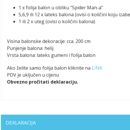
1 x folija balon u obliku “Spider Man-a”
5,6,9 ili 12 x lateks balona (ovisi o količini koju izab
1 ili 2 x uteg (ovisi o količini balona)
Visina balonske dekoracije: cca. 200 cm
Punjenje balona: helij
Vrsta balona: lateks gumeni i folija balon
Ako želite samo folija balon kliknite na
LINK
PDV je uključen u cijenu
Obvezno pročitati deklaraciju.
DEKLARACIJA