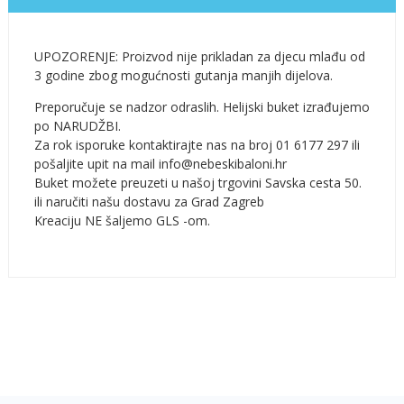
UPOZORENJE: Proizvod nije prikladan za djecu mlađu od
3 godine zbog mogućnosti gutanja manjih dijelova.
Preporučuje se nadzor odraslih. Helijski buket izrađujemo
po NARUDŽBI.
Za rok isporuke kontaktirajte nas na broj 01 6177 297 ili
pošaljite upit na mail info@nebeskibaloni.hr
Buket možete preuzeti u našoj trgovini Savska cesta 50.
ili naručiti našu dostavu za Grad Zagreb
Kreaciju NE šaljemo GLS -om.