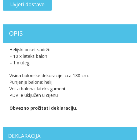
Uvjeti dostave
OPIS
Helijski buket sadrži:
– 10 x lateks balon
– 1 x uteg
Visina balonske dekoracije: cca 180 cm.
Punjenje balona: helij
Vrsta balona: lateks gumeni
PDV je uključen u cijenu
Obvezno pročitati deklaraciju.
DEKLARACIJA