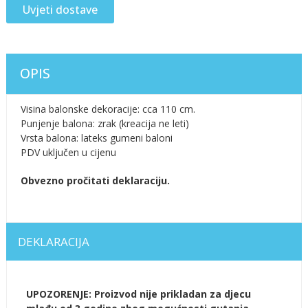
Uvjeti dostave
OPIS
Visina balonske dekoracije: cca 110 cm.
Punjenje balona: zrak (kreacija ne leti)
Vrsta balona: lateks gumeni baloni
PDV uključen u cijenu
Obvezno pročitati deklaraciju.
DEKLARACIJA
UPOZORENJE: Proizvod nije prikladan za djecu