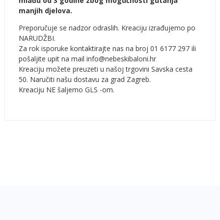
mlađu od 3 godine zbog mogućnosti gutanja
manjih djelova.
Preporučuje se nadzor odraslih. Kreaciju izrađujemo po
NARUDŽBI.
Za rok isporuke kontaktirajte nas na broj 01 6177 297 ili
pošaljite upit na mail info@nebeskibaloni.hr
Kreaciju možete preuzeti u našoj trgovini Savska cesta
50. Naručiti našu dostavu za grad Zagreb.
Kreaciju NE šaljemo GLS -om.