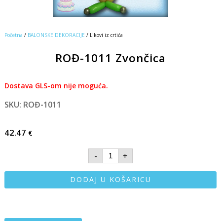
Početna
/
BALONSKE DEKORACIJE
/ Likovi iz crtića
ROĐ-1011 Zvončica
Dostava GLS-om nije moguća.
SKU: ROĐ-1011
42.47
€
-
+
DODAJ U KOŠARICU