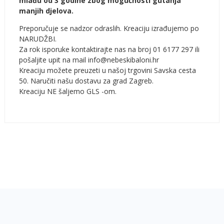
mlađu od 3 godine zbog mogućnosti gutanja
manjih djelova.
Preporučuje se nadzor odraslih. Kreaciju izrađujemo po
NARUDŽBI.
Za rok isporuke kontaktirajte nas na broj 01 6177 297 ili
pošaljite upit na mail info@nebeskibaloni.hr
Kreaciju možete preuzeti u našoj trgovini Savska cesta
50. Naručiti našu dostavu za grad Zagreb.
Kreaciju NE šaljemo GLS -om.