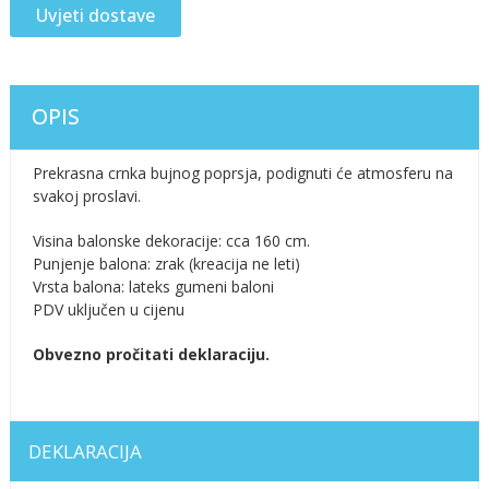
Uvjeti dostave
OPIS
Prekrasna crnka bujnog poprsja, podignuti će atmosferu na
svakoj proslavi.
Visina balonske dekoracije: cca 160 cm.
Punjenje balona: zrak (kreacija ne leti)
Vrsta balona: lateks gumeni baloni
PDV uključen u cijenu
Obvezno pročitati deklaraciju.
DEKLARACIJA