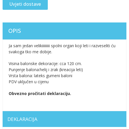
Uvjeti dostave
OPIS
Ja sam jedan velikiiiiiiiii spolni organ koji leti i razveseliti ću
svakoga tko me dobije.
Visina balonske dekoracije: cca 120 cm.
Punjenje balona:helij i zrak (kreacija leti)
Vrsta balona: lateks gumeni baloni
PDV uključen u cijenu
Obvezno pročitati deklaraciju.
DEKLARACIJA