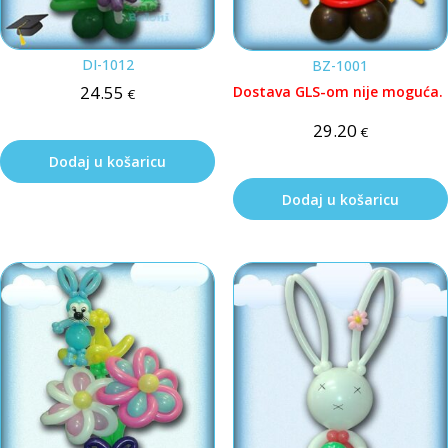
DI-1012
BZ-1001
24.55
Dostava GLS-om nije moguća.
€
29.20
€
Dodaj u košaricu
Dodaj u košaricu