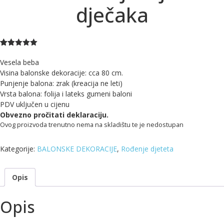
dječaka
Korisničke ocjene:
1000
1000
od ukupno 5 (
korisnika)
Vesela beba
Visina balonske dekoracije: cca 80 cm.
Punjenje balona: zrak (kreacija ne leti)
Vrsta balona: folija i lateks gumeni baloni
PDV uključen u cijenu
Obvezno pročitati deklaraciju.
Ovog proizvoda trenutno nema na skladištu te je nedostupan
Kategorije:
BALONSKE DEKORACIJE
,
Rođenje djeteta
Opis
Opis