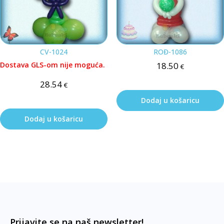
CV-1024
ROĐ-1086
Dostava GLS-om nije moguća.
18.50
€
28.54
€
Dodaj u košaricu
Dodaj u košaricu
Prijavite se na naš newsletter!