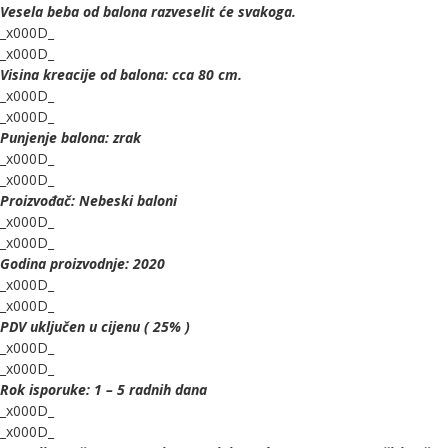
Vesela beba od balona razveselit će svakoga.
_x000D_
_x000D_
Visina kreacije od balona: cca 80 cm.
_x000D_
_x000D_
Punjenje balona: zrak
_x000D_
_x000D_
Proizvođač: Nebeski baloni
_x000D_
_x000D_
Godina proizvodnje: 2020
_x000D_
_x000D_
PDV uključen u cijenu ( 25% )
_x000D_
_x000D_
Rok isporuke: 1 – 5 radnih dana
_x000D_
_x000D_