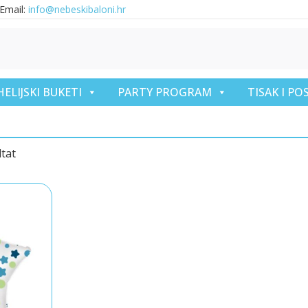
Email:
info@nebeskibaloni.hr
HELIJSKI BUKETI
PARTY PROGRAM
TISAK I P
ltat