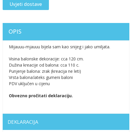
Uvjeti dostave
OPIS
Mijauuu-mjauuu bijela sam kao snijeg i jako umiljata.
Visina balonske dekoracije: cca 120 cm.
Dužina kreacije od balona: cca 110 c.
Punjenje balona: zrak (kreacija ne leti)
Vrsta balona:lateks gumeni baloni
PDV uključen u cijenu
Obvezno pročitati deklaraciju.
DEKLARACIJA