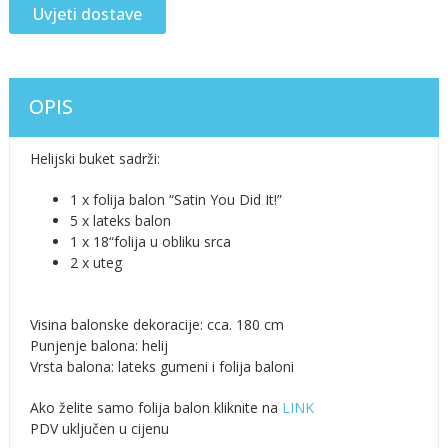
Uvjeti dostave
OPIS
Helijski buket sadrži:
1 x folija balon “Satin You Did It!”
5 x lateks balon
1 x 18“folija u obliku srca
2 x uteg
Visina balonske dekoracije: cca. 180 cm
Punjenje balona: helij
Vrsta balona: lateks gumeni i folija baloni
Ako želite samo folija balon kliknite na
LINK
PDV uključen u cijenu