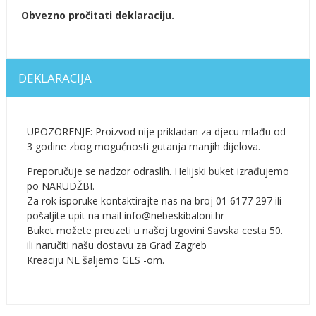
Obvezno pročitati deklaraciju.
DEKLARACIJA
UPOZORENJE: Proizvod nije prikladan za djecu mlađu od
3 godine zbog mogućnosti gutanja manjih dijelova.
Preporučuje se nadzor odraslih. Helijski buket izrađujemo
po NARUDŽBI.
Za rok isporuke kontaktirajte nas na broj 01 6177 297 ili
pošaljite upit na mail info@nebeskibaloni.hr
Buket možete preuzeti u našoj trgovini Savska cesta 50.
ili naručiti našu dostavu za Grad Zagreb
Kreaciju NE šaljemo GLS -om.