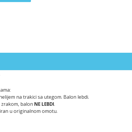
“
jama:
elijem na trakici sa utegom. Balon lebdi.
n zrakom, balon
NE LEBDI
.
iran u originalnom omotu.