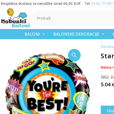
Besplatna dostava za narudžbe iznad 66,00 EUR Tel:
01 61 77 297
BALONI
BALONSKE DEKORACIJE
Početn
Stan
Nema n
SKU: 2
5.04
Uvj