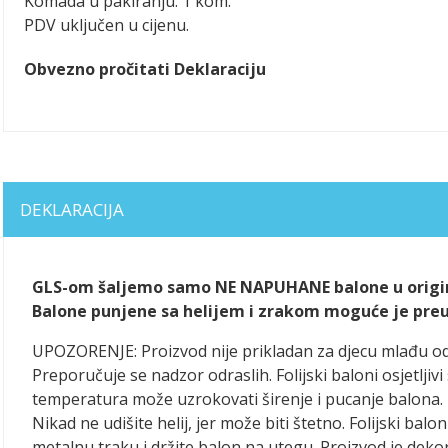
Komada u pakiranju: 1 kom.
PDV uključen u cijenu.
Obvezno pročitati Deklaraciju
DEKLARACIJA
GLS-om šaljemo samo NE NAPUHANE balone u origin
Balone punjene sa helijem i zrakom moguće je preuze
UPOZORENJE: Proizvod nije prikladan za djecu mlađu o
Preporučuje se nadzor odraslih. Folijski baloni osjetlj
temperatura može uzrokovati širenje i pucanje balona. 
Nikad ne udišite helij, jer može biti štetno. Folijski balo
metalnu traku i držite balon na utegu. Proizvod je dekora