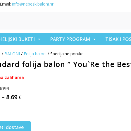
Email:
info@nebeskibaloni.hr
HELIJSKI BUKETI
PARTY PROGRAM
TISAK I P
a
/
BALONI
/
Folija baloni
/ Specijalne poruke
dard folija balon ” You`Re the Best
a zalihama
4099
–
8.69
€
€
eti dostave