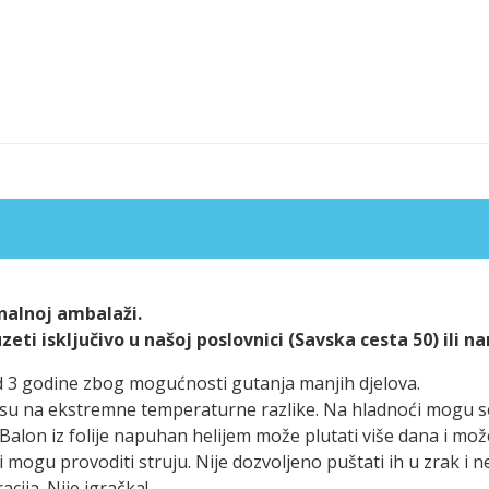
alnoj ambalaži.
ti isključivo u našoj poslovnici (Savska cesta 50) ili n
d 3 godine zbog mogućnosti gutanja manjih djelova.
ivi su na ekstremne temperaturne razlike. Na hladnoći mogu 
Balon iz folije napuhan helijem može plutati više dana i mo
ni mogu provoditi struju. Nije dozvoljeno puštati ih u zrak i n
cija. Nije igračka!