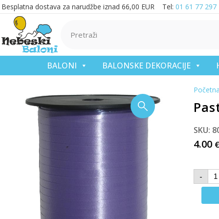
Besplatna dostava za narudžbe iznad 66,00 EUR Tel:
01 61 77 297
BALONI
BALONSKE DEKORACIJE
Početn
Past
SKU: 8
4.00
-