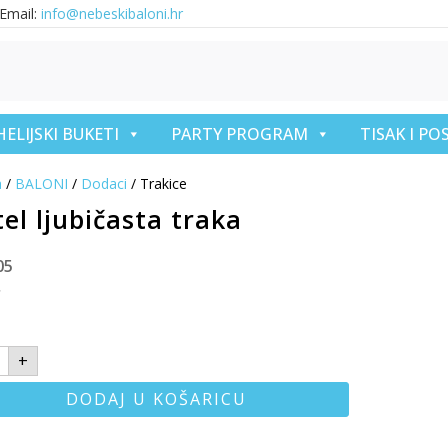
Email:
info@nebeskibaloni.hr
HELIJSKI BUKETI
PARTY PROGRAM
TISAK I P
a
/
BALONI
/
Dodaci
/ Trakice
el ljubičasta traka
05
€
+
DODAJ U KOŠARICU