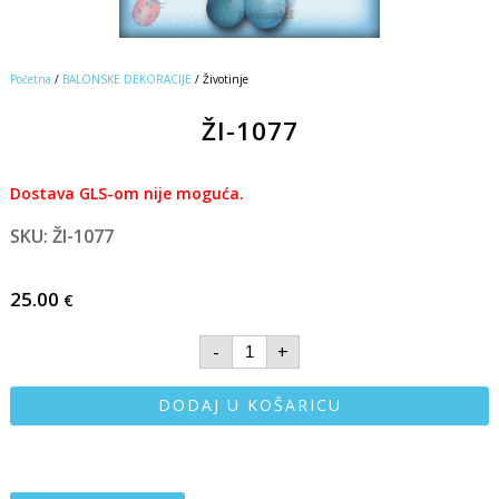
Početna
/
BALONSKE DEKORACIJE
/ Životinje
ŽI-1077
Dostava GLS-om nije moguća.
SKU: ŽI-1077
25.00
€
-
+
DODAJ U KOŠARICU