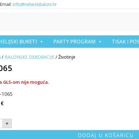
Email:
info@nebeskibaloni.hr
HELIJSKI BUKETI
PARTY PROGRAM
TISAK I P
a
/
BALONSKE DEKORACIJE
/ Životinje
1065
a GLS-om nije moguća.
I-1065
0
€
+
DODAJ U KOŠARICU