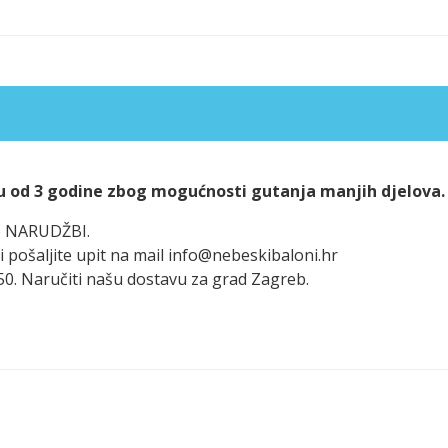
u od 3 godine zbog mogućnosti gutanja manjih djelova.
po NARUDŽBI.
i pošaljite upit na mail info@nebeskibaloni.hr
50. Naručiti našu dostavu za grad Zagreb.