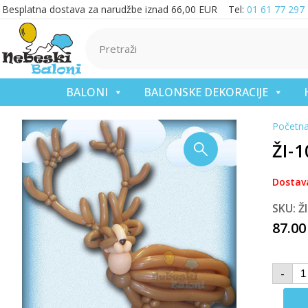
Besplatna dostava za narudžbe iznad 66,00 EUR Tel:
01 61 77 297
BALONI
BALONSKE DEKORACIJE
Početn
ŽI-
Dostav
SKU: Ž
87.0
-