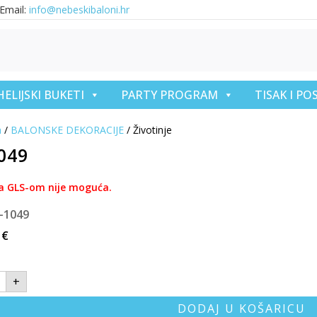
Email:
info@nebeskibaloni.hr
HELIJSKI BUKETI
PARTY PROGRAM
TISAK I P
a
/
BALONSKE DEKORACIJE
/ Životinje
1049
a GLS-om nije moguća.
I-1049
3
€
+
DODAJ U KOŠARICU