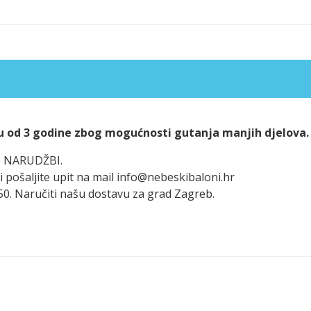
u od 3 godine zbog mogućnosti gutanja manjih djelova.
po NARUDŽBI.
i pošaljite upit na mail info@nebeskibaloni.hr
50. Naručiti našu dostavu za grad Zagreb.