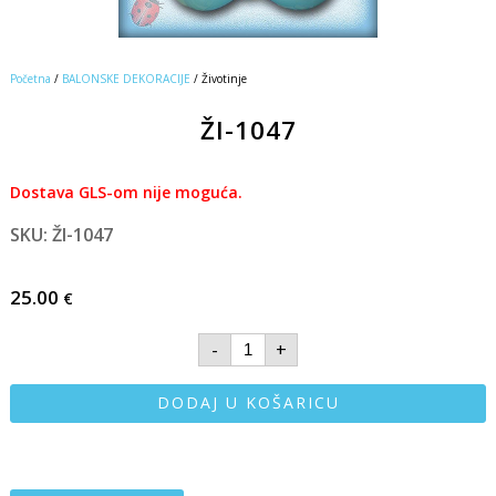
Početna
/
BALONSKE DEKORACIJE
/ Životinje
ŽI-1047
Dostava GLS-om nije moguća.
SKU: ŽI-1047
25.00
€
-
+
DODAJ U KOŠARICU