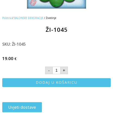
Početna
/
BALONSKE DEKORACIJE
/ Životinje
ŽI-1045
SKU: ŽI-1045
19.00
€
-
+
DODAJ U KOŠARICU
Uvjeti dostave