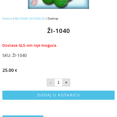
Početna
/
BALONSKE DEKORACIJE
/ Životinje
ŽI-1040
Dostava GLS-om nije moguća.
SKU: ŽI-1040
25.00
€
-
+
DODAJ U KOŠARICU