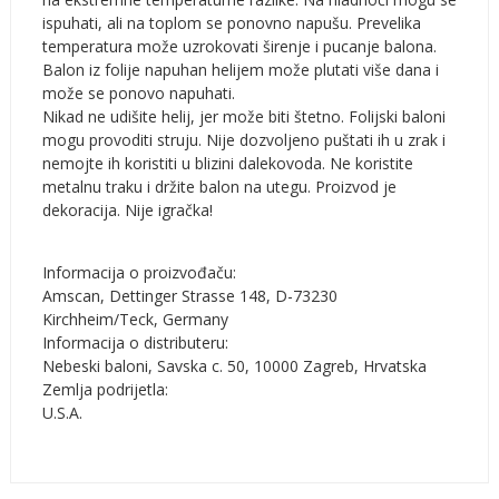
ispuhati, ali na toplom se ponovno napušu. Prevelika
temperatura može uzrokovati širenje i pucanje balona.
Balon iz folije napuhan helijem može plutati više dana i
može se ponovo napuhati.
Nikad ne udišite helij, jer može biti štetno. Folijski baloni
mogu provoditi struju. Nije dozvoljeno puštati ih u zrak i
nemojte ih koristiti u blizini dalekovoda. Ne koristite
metalnu traku i držite balon na utegu. Proizvod je
dekoracija. Nije igračka!
Informacija o proizvođaču:
Amscan, Dettinger Strasse 148, D-73230
Kirchheim/Teck, Germany
Informacija o distributeru:
Nebeski baloni, Savska c. 50, 10000 Zagreb, Hrvatska
Zemlja podrijetla:
U.S.A.