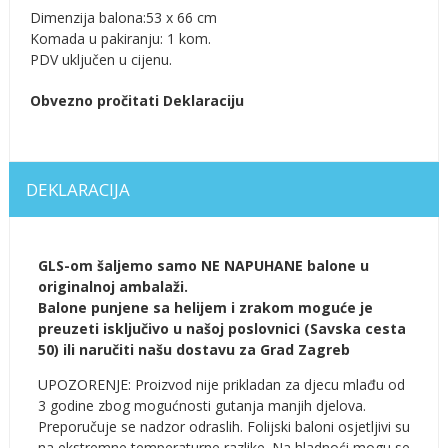
Dimenzija balona:53 x 66 cm
Komada u pakiranju: 1 kom.
PDV uključen u cijenu.
Obvezno pročitati Deklaraciju
DEKLARACIJA
GLS-om šaljemo samo NE NAPUHANE balone u
originalnoj ambalaži.
Balone punjene sa helijem i zrakom moguće je
preuzeti isključivo u našoj poslovnici (Savska cesta
50) ili naručiti našu dostavu za Grad Zagreb
UPOZORENJE: Proizvod nije prikladan za djecu mlađu od
3 godine zbog mogućnosti gutanja manjih djelova.
Preporučuje se nadzor odraslih. Folijski baloni osjetljivi su
na ekstremne temperaturne razlike. Na hladnoći mogu se