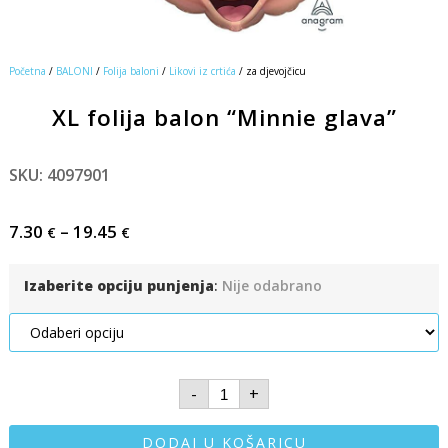
Početna
/
BALONI
/
Folija baloni
/
Likovi iz crtića
/ za djevojčicu
XL folija balon “Minnie glava”
SKU: 4097901
7.30
–
19.45
€
€
Izaberite opciju punjenja
:
Nije odabrano
-
+
DODAJ U KOŠARICU